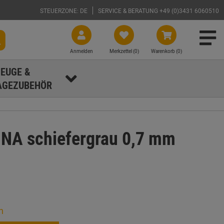
STEUERZONE: DE
SERVICE & BERATUNG +49 (0)3431 6060510
Anmelden
Merkzettel (
0
)
Warenkorb (0)
EUGE &
GEZUBEHÖR
INA schiefergrau 0,7 mm
n