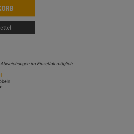
KORB
ettel
, Abweichungen im Einzelfall möglich.
H
öbeln
de