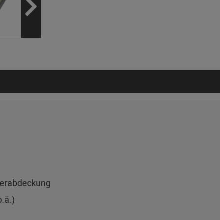
auerabdeckung
.ä.)