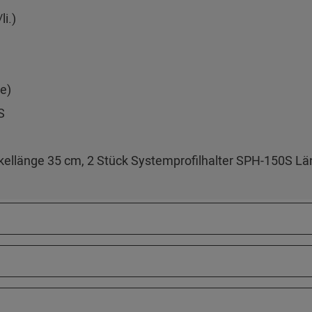
i.)
e)
S
llänge 35 cm, 2 Stück Systemprofilhalter SPH-150S Län