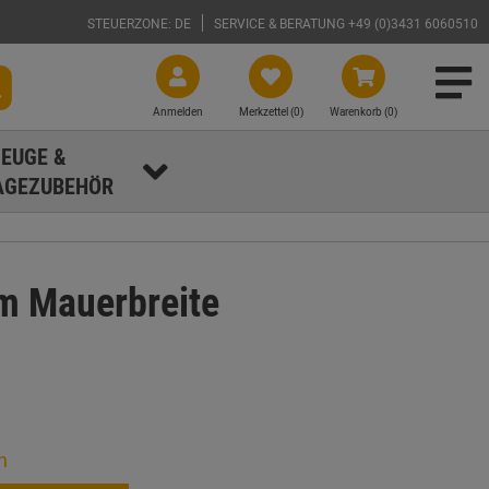
STEUERZONE: DE
SERVICE & BERATUNG +49 (0)3431 6060510
Anmelden
Merkzettel (
0
)
Warenkorb (0)
EUGE &
GEZUBEHÖR
cm Mauerbreite
n