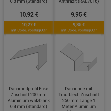
0,8 mm (Standard)
Anthrazit (RAL7016)
10,92 €
9,95 €
10,27 €
9,35 €
mit Code: yos0uq60fr
mit Code: yos0uq60fr
Dachrandprofil Ecke
Dachrinne mit
Zuschnitt 200 mm
Traufblech Zuschnitt
Aluminium walzblank
250 mm Länge 1
0,8 mm (Standard)
Meter Aluminium