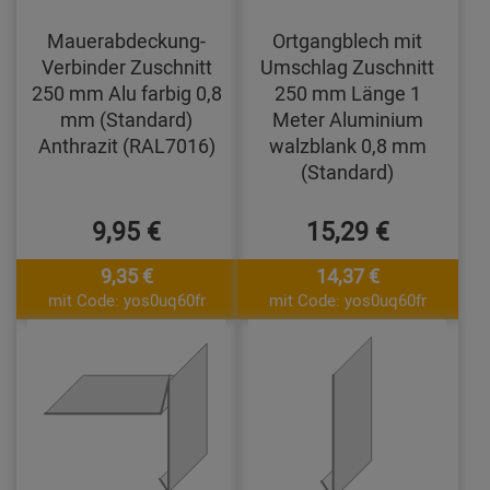
Mauerabdeckung-
Ortgangblech mit
Verbinder Zuschnitt
Umschlag Zuschnitt
250 mm Alu farbig 0,8
250 mm Länge 1
mm (Standard)
Meter Aluminium
Anthrazit (RAL7016)
walzblank 0,8 mm
(Standard)
9,95 €
15,29 €
9,35 €
14,37 €
mit Code: yos0uq60fr
mit Code: yos0uq60fr