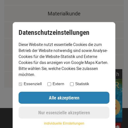
Materialkunde
Fachbegriffe
Datenschutzeinstellungen
Diese Website nutzt essentielle Cookies die zum
Jobs
Betrieb der Website notwendig sind sowie Analyse-
Cookies für die Website-Statistik und Externe
Montage und Installationshilfen
Cookies für das anzeigen von Google Maps Karten.
Bitte wählen Sie, welche Cookies Sie zulassen
noch
03:
15:
15
h
möchten.
Größentabelle
Essenziell
Extern
Statistik
©opyright 2020 - www.dachrinnen-shop.de
individuelle Einstellungen
yos0uq60fr