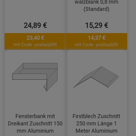
walzblank 0,8 mm
(Standard)
24,89 €
15,29 €
23,40 €
14,37 €
mit Code: yos0uq60fr
mit Code: yos0uq60fr
Fensterbank mit
Firstblech Zuschnitt
Dreikant Zuschnitt 150
250 mm Länge 1
mm Aluminium
Meter Aluminium