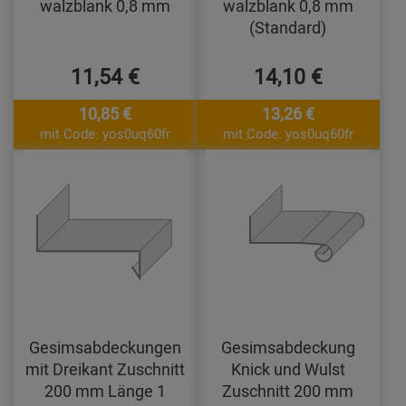
walzblank 0,8 mm
walzblank 0,8 mm
(Standard)
11,54 €
14,10 €
10,85 €
13,26 €
mit Code: yos0uq60fr
mit Code: yos0uq60fr
Gesimsabdeckungen
Gesimsabdeckung
mit Dreikant Zuschnitt
Knick und Wulst
200 mm Länge 1
Zuschnitt 200 mm