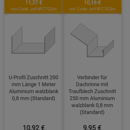
11,27 €
10,16 €
mit Code: jwY4FC7G2m
mit Code: jwY4FC7G2m
U-Profil Zuschnitt 200
Verbinder für
mm Länge 1 Meter
Dachrinne mit
Aluminium walzblank
Traufblech Zuschnitt
0,8 mm (Standard)
250 mm Aluminium
walzblank 0,8 mm
(Standard)
10,92 €
9,95 €