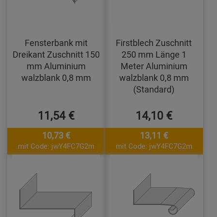
Fensterbank mit
Firstblech Zuschnitt
Dreikant Zuschnitt 150
250 mm Länge 1
mm Aluminium
Meter Aluminium
walzblank 0,8 mm
walzblank 0,8 mm
(Standard)
11,54 €
14,10 €
10,73 €
13,11 €
mit Code: jwY4FC7G2m
mit Code: jwY4FC7G2m