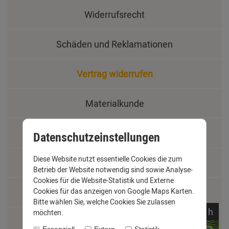
Widerrufsrecht
Schäden und Reklamationen
Vertrag widerrufen
Materialkunde
Fachbegriffe
Datenschutzeinstellungen
Diese Website nutzt essentielle Cookies die zum
Jobs
Betrieb der Website notwendig sind sowie Analyse-
Cookies für die Website-Statistik und Externe
Montage und Installationshilfen
Cookies für das anzeigen von Google Maps Karten.
Bitte wählen Sie, welche Cookies Sie zulassen
noch
00:
00:
55
h
möchten.
Größentabelle