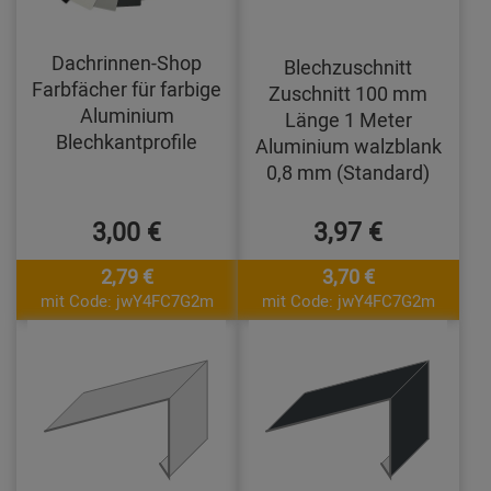
Dachrinnen-Shop
Blechzuschnitt
Farbfächer für farbige
Zuschnitt 100 mm
Aluminium
Länge 1 Meter
Blechkantprofile
Aluminium walzblank
0,8 mm (Standard)
3,00 €
3,97 €
2,79 €
3,70 €
mit Code: jwY4FC7G2m
mit Code: jwY4FC7G2m