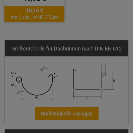
10,16 €
mit Code: jwY4FC7G2m
Größentabelle für Dachrinnen nach DIN EN 612
Größentabelle anzeigen