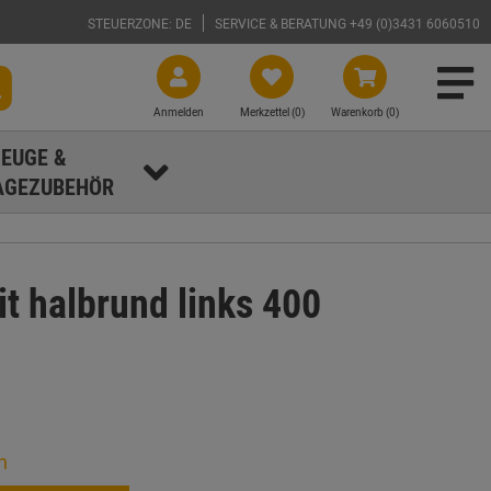
STEUERZONE: DE
SERVICE & BERATUNG +49 (0)3431 6060510
Anmelden
Merkzettel (
0
)
Warenkorb (0)
EUGE &
GEZUBEHÖR
 halbrund links 400
n