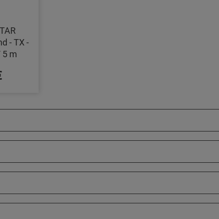
TAR
d - TX -
/ 5 m
€