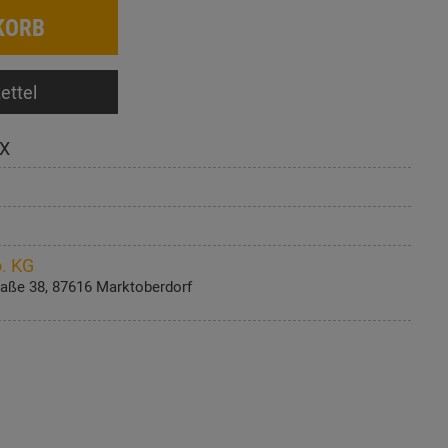
KORB
ettel
X
. KG
aße 38, 87616 Marktoberdorf