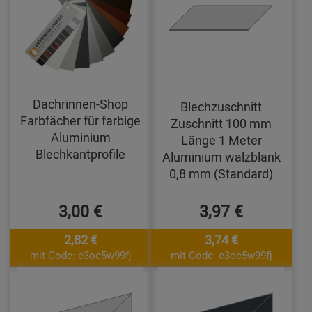
Dachrinnen-Shop
Blechzuschnitt
Farbfächer für farbige
Zuschnitt 100 mm
Aluminium
Länge 1 Meter
Blechkantprofile
Aluminium walzblank
0,8 mm (Standard)
3,00 €
3,97 €
2,82 €
3,74 €
mit Code: e3oc5w99fj
mit Code: e3oc5w99fj