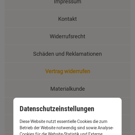
Impressum
Kontakt
Widerrufsrecht
Schäden und Reklamationen
Vertrag widerrufen
Materialkunde
Fachbegriffe
Datenschutzeinstellungen
Diese Website nutzt essentielle Cookies die zum
Jobs
Betrieb der Website notwendig sind sowie Analyse-
Cookies für die Website-Statistik und Externe