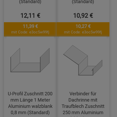
(Standard)
(Standard)
12,11 €
10,92 €
11,39 €
10,27 €
mit Code: e3oc5w99fj
mit Code: e3oc5w99fj
U-Profil Zuschnitt 200
Verbinder für
mm Länge 1 Meter
Dachrinne mit
Aluminium walzblank
Traufblech Zuschnitt
0,8 mm (Standard)
250 mm Aluminium