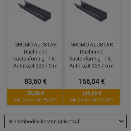
GRÖMO ALUSTAR
GRÖMO ALUSTAR
Dachrinne
Dachrinne
kastenförmig - TX -
kastenförmig - TX -
Anthrazit 333 / 3 m
Anthrazit 333 / 5 m
83,60 €
156,04 €
78,58 €
146,68 €
mit Code: e3oc5w99fj
mit Code: e3oc5w99fj
Rinnenboden kasten universal