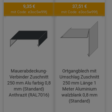
9,35 €
37,51 €
mit Code: e3oc5w99fj
mit Code: e3oc5w99fj
Mauerabdeckung-
Ortgangblech mit
Verbinder Zuschnitt
Umschlag Zuschnitt
250 mm Alu farbig 0,8
250 mm Länge 1
mm (Standard)
Meter Aluminium
Anthrazit (RAL7016)
walzblank 0,8 mm
(Standard)