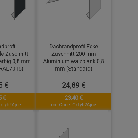
dprofil
Dachrandprofil Ecke
e Zuschnitt
Zuschnitt 200 mm
arbig 0,8 mm
Aluminium walzblank 0,8
(RAL7016)
mm (Standard)
5 €
24,89 €
5 €
23,40 €
CxLyh2Ajne
mit Code: CxLyh2Ajne