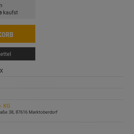
m
e
kaufst
KORB
ettel
X
. KG
aße 38, 87616 Marktoberdorf