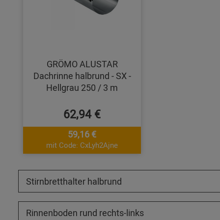
GRÖMO ALUSTAR
Dachrinne halbrund - SX -
Hellgrau 250 / 3 m
62,94 €
59,16 €
mit Code: CxLyh2Ajne
Stirnbretthalter halbrund
Rinnenboden rund rechts-links