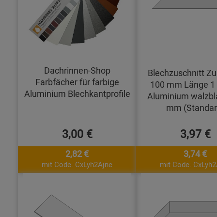
Dachrinnen-Shop
Blechzuschnitt Zu
Farbfächer für farbige
100 mm Länge 1
Aluminium Blechkantprofile
Aluminium walzbl
mm (Standar
3,00 €
3,97 €
2,82 €
3,74 €
mit Code: CxLyh2Ajne
mit Code: CxLyh2