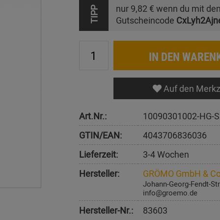
nur
9,82 €
wenn du mit de
TIPP
Gutscheincode
CxLyh2Ajn
IN DEN WAREN
Auf den Merkz
Art.Nr.:
10090301002-HG-S
GTIN/EAN:
4043706836036
Lieferzeit:
3-4 Wochen
Hersteller:
GRÖMO GmbH & Co
Johann-Georg-Fendt-Str
info@groemo.de
Hersteller-Nr.:
83603