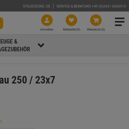
STEUERZONE: DE
SERVICE & BERATUNG +49 (0)3431 6060510
Anmelden
Merkzettel (
0
)
Warenkorb (0)
EUGE &
GEZUBEHÖR
u 250 / 23x7
n