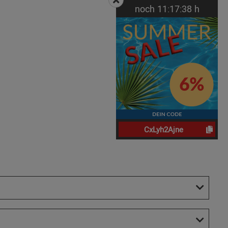
noch
11:
17:
37
h
CxLyh2Ajne