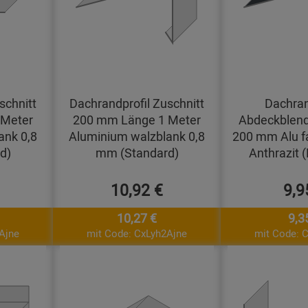
schnitt
Dachrandprofil Zuschnitt
Dachran
 Meter
200 mm Länge 1 Meter
Abdeckblend
ank 0,8
Aluminium walzblank 0,8
200 mm Alu f
d)
mm (Standard)
Anthrazit 
10,92 €
9,9
10,27 €
9,3
Ajne
mit Code: CxLyh2Ajne
mit Code: 