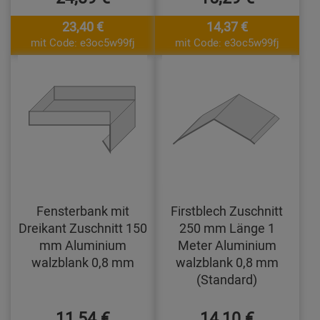
23,40 €
14,37 €
mit Code: e3oc5w99fj
mit Code: e3oc5w99fj
Fensterbank mit
Firstblech Zuschnitt
Dreikant Zuschnitt 150
250 mm Länge 1
mm Aluminium
Meter Aluminium
walzblank 0,8 mm
walzblank 0,8 mm
(Standard)
11,54 €
14,10 €