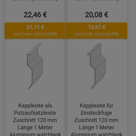
22,46 €
20,08 €
21,11 €
18,87 €
mit Code: e3oc5w99fj
mit Code: e3oc5w99fj
Kappleiste als
Kappleiste für
Putzaufsatzleiste
Einsteckfuge
Zuschnitt 120 mm
Zuschnitt 120 mm
Länge 1 Meter
Länge 1 Meter
Aluminium walzblank
Aluminium walzblank