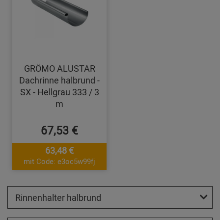
GRÖMO ALUSTAR
Dachrinne halbrund -
SX - Hellgrau 333 / 3
m
67,53 €
63,48 €
mit Code: e3oc5w99fj
Rinnenhalter halbrund