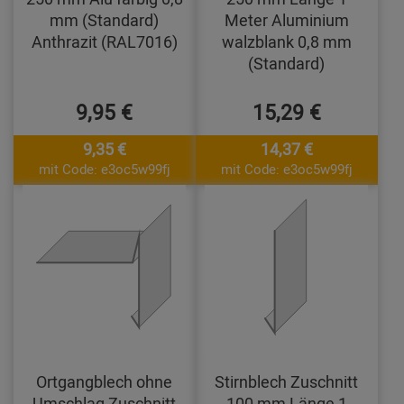
mm (Standard)
Meter Aluminium
Anthrazit (RAL7016)
walzblank 0,8 mm
(Standard)
9,95 €
15,29 €
9,35 €
14,37 €
mit Code: e3oc5w99fj
mit Code: e3oc5w99fj
Ortgangblech ohne
Stirnblech Zuschnitt
Umschlag Zuschnitt
100 mm Länge 1