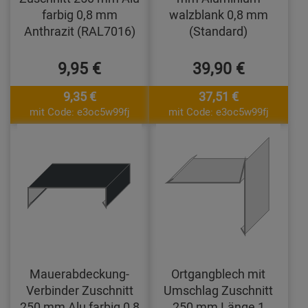
farbig 0,8 mm
walzblank 0,8 mm
Anthrazit (RAL7016)
(Standard)
9,95 €
39,90 €
9,35 €
37,51 €
mit Code: e3oc5w99fj
mit Code: e3oc5w99fj
Mauerabdeckung-
Ortgangblech mit
Verbinder Zuschnitt
Umschlag Zuschnitt
250 mm Alu farbig 0,8
250 mm Länge 1