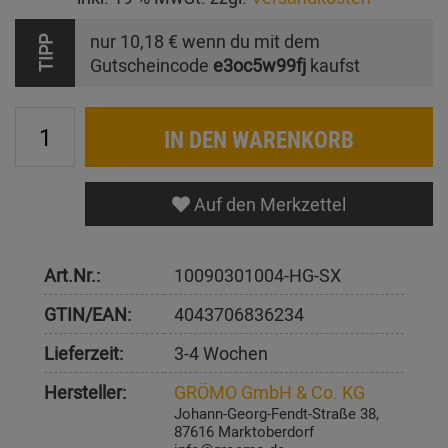
nur
10,18 €
wenn du mit dem
TIPP
Gutscheincode
e3oc5w99fj
kaufst
IN DEN WARENKORB
Auf den Merkzettel
Art.Nr.:
10090301004-HG-SX
GTIN/EAN:
4043706836234
Lieferzeit:
3-4 Wochen
Hersteller:
GRÖMO GmbH & Co. KG
Johann-Georg-Fendt-Straße 38,
87616 Marktoberdorf