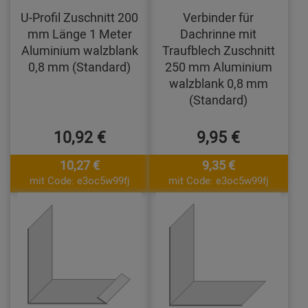
U-Profil Zuschnitt 200
Verbinder für
mm Länge 1 Meter
Dachrinne mit
Aluminium walzblank
Traufblech Zuschnitt
0,8 mm (Standard)
250 mm Aluminium
walzblank 0,8 mm
(Standard)
10,92 €
9,95 €
10,27 €
9,35 €
mit Code: e3oc5w99fj
mit Code: e3oc5w99fj