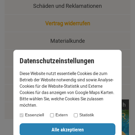
Schäden und Reklamationen
Vertrag widerrufen
Materialkunde
Fachbegriffe
Datenschutzeinstellungen
Diese Website nutzt essentielle Cookies die zum
Jobs
Betrieb der Website notwendig sind sowie Analyse-
Cookies für die Website-Statistik und Externe
Montage und Installationshilfen
Cookies für das anzeigen von Google Maps Karten.
Bitte wählen Sie, welche Cookies Sie zulassen
noch
01:
37:
48
h
möchten.
Größentabelle
Essenziell
Extern
Statistik