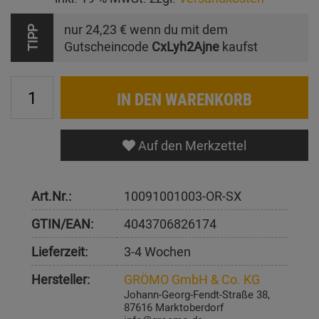
nur
24,23 €
wenn du mit dem
TIPP
Gutscheincode
CxLyh2Ajne
kaufst
IN DEN WARENKORB
Auf den Merkzettel
Art.Nr.:
10091001003-OR-SX
GTIN/EAN:
4043706826174
Lieferzeit:
3-4 Wochen
Hersteller:
GRÖMO GmbH & Co. KG
Johann-Georg-Fendt-Straße 38,
87616 Marktoberdorf