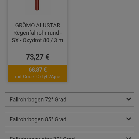
GRÖMO ALUSTAR
Regenfallrohr rund -
SX - Oxydrot 80 / 3 m
73,27 €
68,87 €
mit Code: CxLyh2Ajne
Fallrohrbogen 72° Grad
Fallrohrbogen 85° Grad