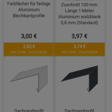
Farbfächer für farbige
Zuschnitt 100 mm
Aluminium
Länge 1 Meter
Blechkantprofile
Aluminium walzblank
0,8 mm (Standard)
3,00 €
3,97 €
2,82 €
3,74 €
mit Code: CxLyh2Ajne
mit Code: CxLyh2Ajne
Dachrandprofil
Dachrandprofil