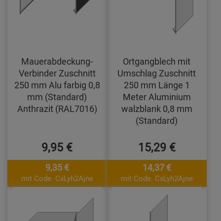
Mauerabdeckung-
Ortgangblech mit
Verbinder Zuschnitt
Umschlag Zuschnitt
250 mm Alu farbig 0,8
250 mm Länge 1
mm (Standard)
Meter Aluminium
Anthrazit (RAL7016)
walzblank 0,8 mm
(Standard)
9,95 €
15,29 €
9,35 €
14,37 €
mit Code: CxLyh2Ajne
mit Code: CxLyh2Ajne