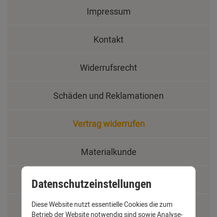
Impressum
Kontakt
Widerrufsrecht
Schäden und Reklamationen
Vertrag widerrufen
Materialkunde
Fachbegriffe
Datenschutzeinstellungen
Diese Website nutzt essentielle Cookies die zum
Jobs
Betrieb der Website notwendig sind sowie Analyse-