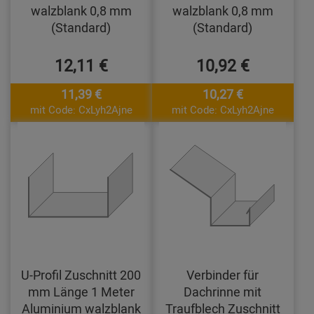
walzblank 0,8 mm
walzblank 0,8 mm
(Standard)
(Standard)
12,11 €
10,92 €
11,39 €
10,27 €
mit Code: CxLyh2Ajne
mit Code: CxLyh2Ajne
U-Profil Zuschnitt 200
Verbinder für
mm Länge 1 Meter
Dachrinne mit
Aluminium walzblank
Traufblech Zuschnitt