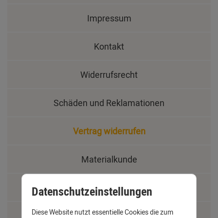
Impressum
Kontakt
Widerrufsrecht
Schäden und Reklamationen
Vertrag widerrufen
Materialkunde
Fachbegriffe
Datenschutzeinstellungen
Diese Website nutzt essentielle Cookies die zum
Jobs