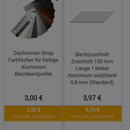
Dachrinnen-Shop
Blechzuschnitt
Farbfächer für farbige
Zuschnitt 100 mm
Aluminium
Länge 1 Meter
Blechkantprofile
Aluminium walzblank
0,8 mm (Standard)
3,00 €
3,97 €
2,82 €
3,74 €
mit Code: CxLyh2Ajne
mit Code: CxLyh2Ajne