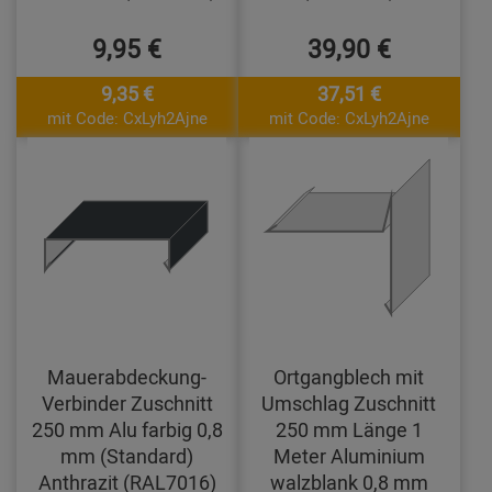
9,95 €
39,90 €
9,35 €
37,51 €
mit Code: CxLyh2Ajne
mit Code: CxLyh2Ajne
Mauerabdeckung-
Ortgangblech mit
Verbinder Zuschnitt
Umschlag Zuschnitt
250 mm Alu farbig 0,8
250 mm Länge 1
mm (Standard)
Meter Aluminium
Anthrazit (RAL7016)
walzblank 0,8 mm