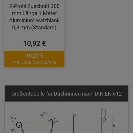
Z-Profil Zuschnitt 200
mm Länge 1 Meter
Aluminium walzblank
0,8 mm (Standard)
10,92 €
10,27 €
mit Code: CxLyh2Ajne
Größentabelle für Dachrinnen nach DIN EN 612