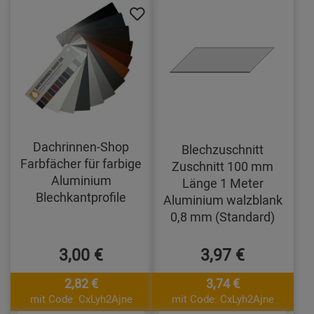
Dachrinnen-Shop
Blechzuschnitt
Farbfächer für farbige
Zuschnitt 100 mm
Aluminium
Länge 1 Meter
Blechkantprofile
Aluminium walzblank
0,8 mm (Standard)
3,00 €
3,97 €
2,82 €
3,74 €
mit Code: CxLyh2Ajne
mit Code: CxLyh2Ajne