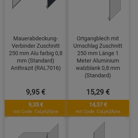
Mauerabdeckung-
Ortgangblech mit
Verbinder Zuschnitt
Umschlag Zuschnitt
250 mm Alu farbig 0,8
250 mm Länge 1
mm (Standard)
Meter Aluminium
Anthrazit (RAL7016)
walzblank 0,8 mm
(Standard)
9,95 €
15,29 €
9,35 €
14,37 €
mit Code: CxLyh2Ajne
mit Code: CxLyh2Ajne