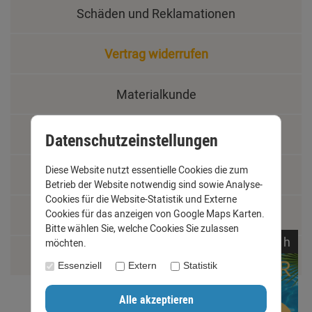
Schäden und Reklamationen
Vertrag widerrufen
Materialkunde
Fachbegriffe
Datenschutzeinstellungen
Diese Website nutzt essentielle Cookies die zum
Jobs
Betrieb der Website notwendig sind sowie Analyse-
Cookies für die Website-Statistik und Externe
Montage und Installationshilfen
Cookies für das anzeigen von Google Maps Karten.
Bitte wählen Sie, welche Cookies Sie zulassen
noch
01:
23:
02
h
möchten.
Größentabelle
Essenziell
Extern
Statistik