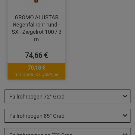
GRÖMO ALUSTAR
Regenfallrohr rund -
SX - Ziegelrot 100 / 3
m
74,66 €
70,18 €
mit Code: CxLyh2Ajne
Fallrohrbogen 72° Grad
Fallrohrbogen 85° Grad