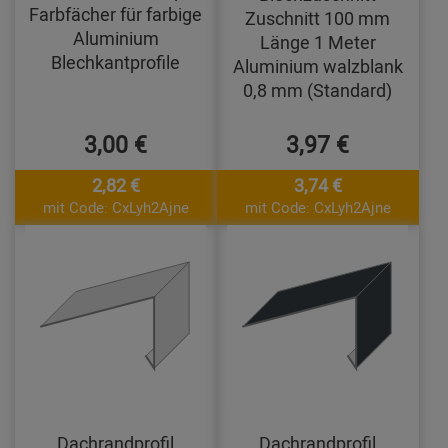
Farbfächer für farbige
Zuschnitt 100 mm
Aluminium
Länge 1 Meter
Blechkantprofile
Aluminium walzblank
0,8 mm (Standard)
3,00 €
3,97 €
2,82 €
3,74 €
mit Code: CxLyh2Ajne
mit Code: CxLyh2Ajne
Dachrandprofil
Dachrandprofil