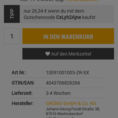
nur
26,34 €
wenn du mit dem
TIPP
Gutscheincode
CxLyh2Ajne
kaufst
IN DEN WARENKORB
Auf den Merkzettel
Art.Nr.:
10091001005-ZR-SX
GTIN/EAN:
4043706826266
Lieferzeit:
3-4 Wochen
Hersteller:
GRÖMO GmbH & Co. KG
Johann-Georg-Fendt-Straße 38,
87616 Marktoberdorf