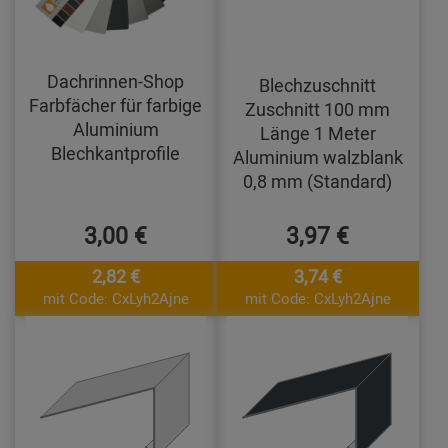
Dachrinnen-Shop
Blechzuschnitt
Farbfächer für farbige
Zuschnitt 100 mm
Aluminium
Länge 1 Meter
Blechkantprofile
Aluminium walzblank
0,8 mm (Standard)
3,00 €
3,97 €
2,82 €
3,74 €
mit Code: CxLyh2Ajne
mit Code: CxLyh2Ajne