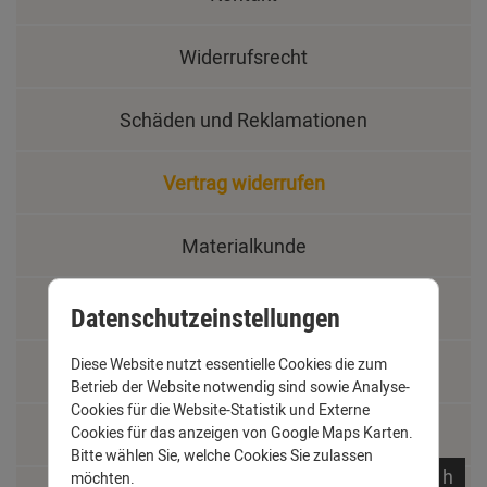
Widerrufsrecht
Schäden und Reklamationen
Vertrag widerrufen
Materialkunde
Fachbegriffe
Datenschutzeinstellungen
Diese Website nutzt essentielle Cookies die zum
Jobs
Betrieb der Website notwendig sind sowie Analyse-
Cookies für die Website-Statistik und Externe
Montage und Installationshilfen
Cookies für das anzeigen von Google Maps Karten.
Bitte wählen Sie, welche Cookies Sie zulassen
noch
19:
02:
48
h
möchten.