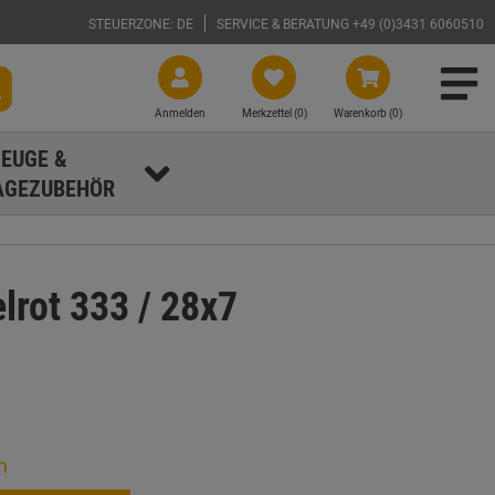
STEUERZONE: DE
SERVICE & BERATUNG +49 (0)3431 6060510
Anmelden
Merkzettel (
0
)
Warenkorb (0)
EUGE &
GEZUBEHÖR
rot 333 / 28x7
n