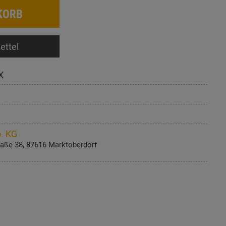
KORB
ettel
X
. KG
aße 38, 87616 Marktoberdorf