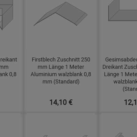
reikant
Firstblech Zuschnitt 250
Gesimsabdec
0 mm
mm Länge 1 Meter
Dreikant Zusc
ank 0,8
Aluminium walzblank 0,8
Länge 1 Mete
mm (Standard)
walzblan
(Stan
14,10 €
12,