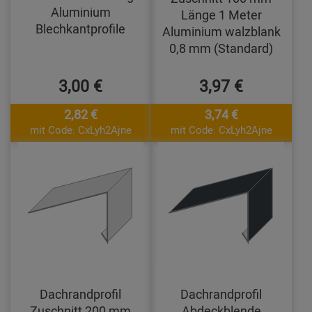
Aluminium
Länge 1 Meter
Blechkantprofile
Aluminium walzblank
0,8 mm (Standard)
3,00 €
3,97 €
2,82 €
3,74 €
mit Code: CxLyh2Ajne
mit Code: CxLyh2Ajne
Dachrandprofil
Dachrandprofil
Zuschnitt 200 mm
Abdeckblende