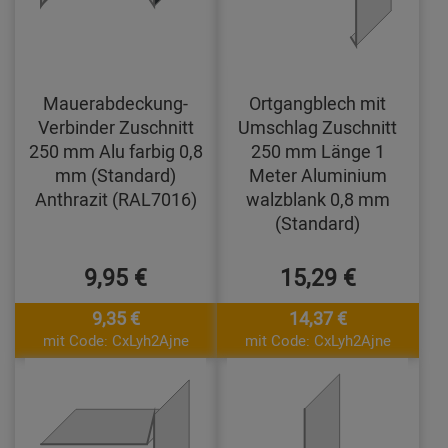
Mauerabdeckung-
Ortgangblech mit
Verbinder Zuschnitt
Umschlag Zuschnitt
250 mm Alu farbig 0,8
250 mm Länge 1
mm (Standard)
Meter Aluminium
Anthrazit (RAL7016)
walzblank 0,8 mm
(Standard)
9,95 €
15,29 €
9,35 €
14,37 €
mit Code: CxLyh2Ajne
mit Code: CxLyh2Ajne