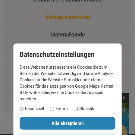
Vertrag widerrufen
Materialkunde
Fachbegriffe
Datenschutzeinstellungen
Diese Website nutzt essentielle Cookies die zum
Jobs
Betrieb der Website notwendig sind sowie Analyse-
Cookies für die Website-Statistik und Externe
Montage und Installationshilfen
Cookies für das anzeigen von Google Maps Karten.
Bitte wählen Sie, welche Cookies Sie zulassen
noch
03:
37:
51
h
möchten.
Größentabelle
Essenziell
Extern
Statistik