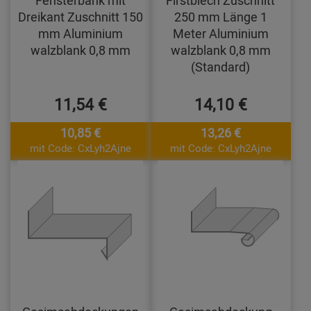
Fensterbank mit
Firstblech Zuschnitt
Dreikant Zuschnitt 150
250 mm Länge 1
mm Aluminium
Meter Aluminium
walzblank 0,8 mm
walzblank 0,8 mm
(Standard)
11,54 €
14,10 €
10,85 €
13,26 €
mit Code: CxLyh2Ajne
mit Code: CxLyh2Ajne