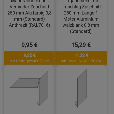
Mauerabdeckung-
Ortgangblech mit
Verbinder Zuschnitt
Umschlag Zuschnitt
250 mm Alu farbig 0,8
250 mm Länge 1
mm (Standard)
Meter Aluminium
Anthrazit (RAL7016)
walzblank 0,8 mm
(Standard)
9,95 €
15,29 €
9,25 €
14,22 €
mit Code: jwY4FC7G2m
mit Code: jwY4FC7G2m