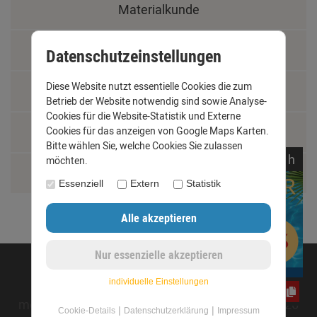
Materialkunde
Fachbegriffe
Datenschutzeinstellungen
Diese Website nutzt essentielle Cookies die zum
Jobs
Betrieb der Website notwendig sind sowie Analyse-
Cookies für die Website-Statistik und Externe
Montage und Installationshilfen
Cookies für das anzeigen von Google Maps Karten.
Bitte wählen Sie, welche Cookies Sie zulassen
noch
04:
52:
26
h
möchten.
Größentabelle
Essenziell
Extern
Statistik
©opyright 2020 - www.dachrinnen-shop.de
individuelle Einstellungen
jwY4FC7G2m
mod
ified eCommerce Shopsoftware © 2009-2026
|
|
Cookie-Details
Datenschutzerklärung
Impressum