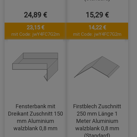
24,89 €
15,29 €
23,15 €
14,22 €
mit Code: jwY4FC7G2m
mit Code: jwY4FC7G2m
Fensterbank mit
Firstblech Zuschnitt
Dreikant Zuschnitt 150
250 mm Länge 1
mm Aluminium
Meter Aluminium
walzblank 0,8 mm
walzblank 0,8 mm
(Standard)