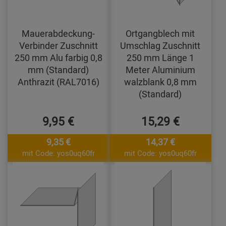
Mauerabdeckung-
Ortgangblech mit
Verbinder Zuschnitt
Umschlag Zuschnitt
250 mm Alu farbig 0,8
250 mm Länge 1
mm (Standard)
Meter Aluminium
Anthrazit (RAL7016)
walzblank 0,8 mm
(Standard)
9,95 €
15,29 €
9,35 €
14,37 €
mit Code: yos0uq60fr
mit Code: yos0uq60fr