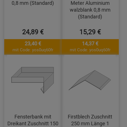
0,8 mm (Standard)
Meter Aluminium
walzblank 0,8 mm
(Standard)
24,89 €
15,29 €
23,40 €
14,37 €
mit Code: yos0uq60fr
mit Code: yos0uq60fr
Fensterbank mit
Firstblech Zuschnitt
Dreikant Zuschnitt 150
250 mm Länge 1