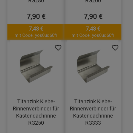
RG280
RG200
7,90 €
7,90 €
7,43 €
7,43 €
mit Code: yos0uq60fr
mit Code: yos0uq60fr
Titanzink Klebe-
Titanzink Klebe-
Rinnenverbinder für
Rinnenverbinder für
Kastendachrinne
Kastendachrinne
RG250
RG333