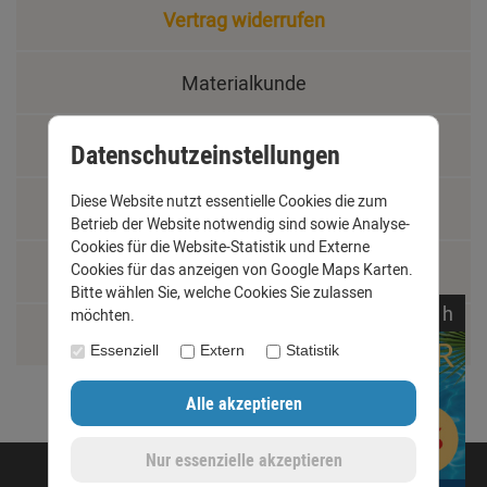
Vertrag widerrufen
Materialkunde
Fachbegriffe
Datenschutzeinstellungen
Diese Website nutzt essentielle Cookies die zum
Jobs
Betrieb der Website notwendig sind sowie Analyse-
Cookies für die Website-Statistik und Externe
Montage und Installationshilfen
Cookies für das anzeigen von Google Maps Karten.
Bitte wählen Sie, welche Cookies Sie zulassen
noch
10:
37:
36
h
möchten.
Größentabelle
Essenziell
Extern
Statistik
©opyright 2020 - www.dachrinnen-shop.de