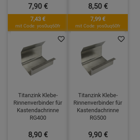
7,90 €
8,50 €
7,43 €
7,99 €
mit Code: yos0uq60fr
mit Code: yos0uq60fr
Titanzink Klebe-
Titanzink Klebe-
Rinnenverbinder für
Rinnenverbinder für
Kastendachrinne
Kastendachrinne
RG400
RG500
8,90 €
9,90 €