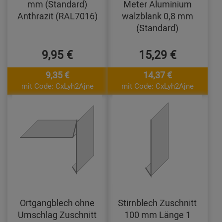
mm (Standard)
Meter Aluminium
Anthrazit (RAL7016)
walzblank 0,8 mm
(Standard)
9,95 €
15,29 €
9,35 €
14,37 €
mit Code: CxLyh2Ajne
mit Code: CxLyh2Ajne
Ortgangblech ohne
Stirnblech Zuschnitt
Umschlag Zuschnitt
100 mm Länge 1