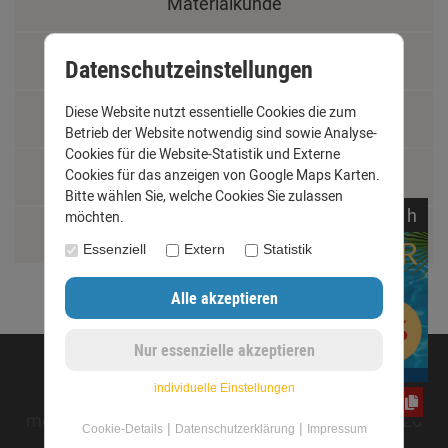
Materialkunde
Fachbegriffe
Datenschutzeinstellungen
Diese Website nutzt essentielle Cookies die zum
Jobs
Betrieb der Website notwendig sind sowie Analyse-
Cookies für die Website-Statistik und Externe
Montage und Installationshilfen
Cookies für das anzeigen von Google Maps Karten.
Bitte wählen Sie, welche Cookies Sie zulassen
noch
09:
01:
09
h
möchten.
Größentabelle
Essenziell
Extern
Statistik
©opyright 2020 - www.dachrinnen-shop.de
individuelle Einstellungen
yos0uq60fr
mod
ified eCommerce Shopsoftware © 2009-2026
|
|
Cookie-Details
Datenschutzerklärung
Impressum