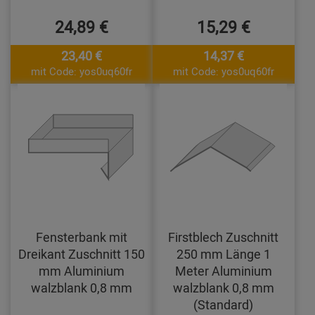
24,89 €
15,29 €
23,40 €
14,37 €
mit Code: yos0uq60fr
mit Code: yos0uq60fr
Fensterbank mit
Firstblech Zuschnitt
Dreikant Zuschnitt 150
250 mm Länge 1
mm Aluminium
Meter Aluminium
walzblank 0,8 mm
walzblank 0,8 mm
(Standard)