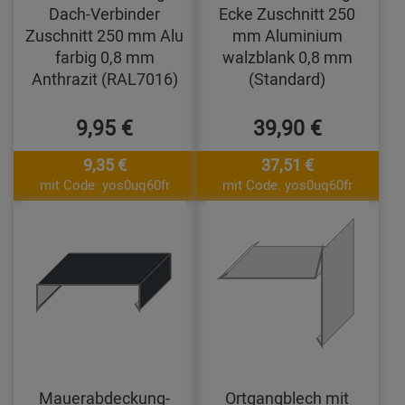
Dach-Verbinder
Ecke Zuschnitt 250
Zuschnitt 250 mm Alu
mm Aluminium
farbig 0,8 mm
walzblank 0,8 mm
Anthrazit (RAL7016)
(Standard)
9,95 €
39,90 €
9,35 €
37,51 €
mit Code: yos0uq60fr
mit Code: yos0uq60fr
Mauerabdeckung-
Ortgangblech mit