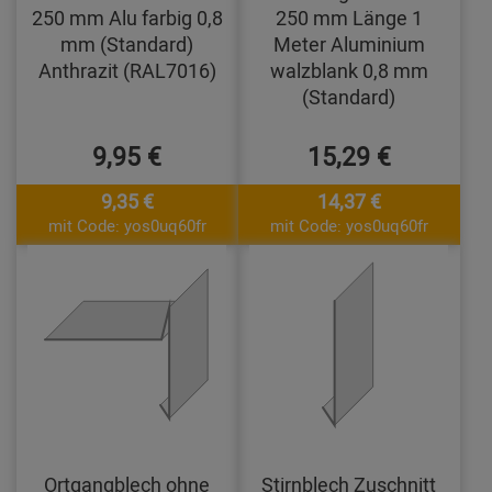
250 mm Alu farbig 0,8
250 mm Länge 1
mm (Standard)
Meter Aluminium
Anthrazit (RAL7016)
walzblank 0,8 mm
(Standard)
9,95 €
15,29 €
9,35 €
14,37 €
mit Code: yos0uq60fr
mit Code: yos0uq60fr
Ortgangblech ohne
Stirnblech Zuschnitt