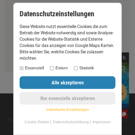
Fachbegriffe
Datenschutzeinstellungen
Diese Website nutzt essentielle Cookies die zum
Jobs
Betrieb der Website notwendig sind sowie Analyse-
Cookies für die Website-Statistik und Externe
Montage und Installationshilfen
Cookies für das anzeigen von Google Maps Karten.
Bitte wählen Sie, welche Cookies Sie zulassen
noch
09:
26:
58
h
möchten.
Größentabelle
Essenziell
Extern
Statistik
©opyright 2020 - www.dachrinnen-shop.de
individuelle Einstellungen
yos0uq60fr
mod
ified eCommerce Shopsoftware © 2009-2026
|
|
Cookie-Details
Datenschutzerklärung
Impressum