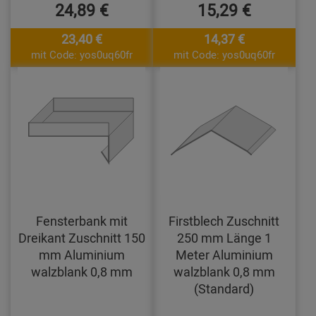
24,89 €
15,29 €
23,40 €
14,37 €
mit Code: yos0uq60fr
mit Code: yos0uq60fr
Fensterbank mit
Firstblech Zuschnitt
Dreikant Zuschnitt 150
250 mm Länge 1
mm Aluminium
Meter Aluminium
walzblank 0,8 mm
walzblank 0,8 mm
(Standard)