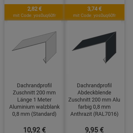
2,82 €
3,74 €
mit Code: yos0uq60fr
mit Code: yos0uq60fr
Dachrandprofil
Dachrandprofil
Zuschnitt 200 mm
Abdeckblende
Länge 1 Meter
Zuschnitt 200 mm Alu
Aluminium walzblank
farbig 0,8 mm
0,8 mm (Standard)
Anthrazit (RAL7016)
10,92 €
9,95 €