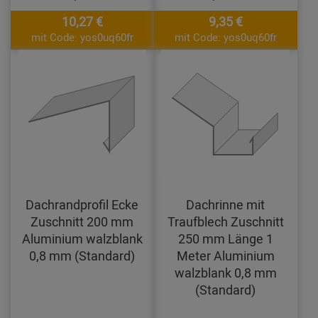
10,27 €
9,35 €
mit Code: yos0uq60fr
mit Code: yos0uq60fr
Dachrandprofil Ecke
Dachrinne mit
Zuschnitt 200 mm
Traufblech Zuschnitt
Aluminium walzblank
250 mm Länge 1
0,8 mm (Standard)
Meter Aluminium
walzblank 0,8 mm
(Standard)