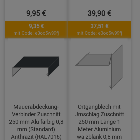
9,95 €
39,90 €
9,35 €
37,51 €
mit Code: e3oc5w99fj
mit Code: e3oc5w99fj
Mauerabdeckung-
Ortgangblech mit
Verbinder Zuschnitt
Umschlag Zuschnitt
250 mm Alu farbig 0,8
250 mm Länge 1
mm (Standard)
Meter Aluminium
Anthrazit (RAL7016)
walzblank 0,8 mm