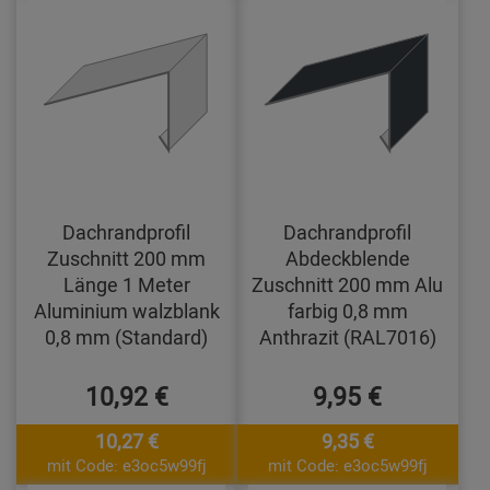
Dachrandprofil
Dachrandprofil
Zuschnitt 200 mm
Abdeckblende
Länge 1 Meter
Zuschnitt 200 mm Alu
Aluminium walzblank
farbig 0,8 mm
0,8 mm (Standard)
Anthrazit (RAL7016)
10,92 €
9,95 €
10,27 €
9,35 €
mit Code: e3oc5w99fj
mit Code: e3oc5w99fj