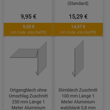
(Standard)
9,95 €
15,29 €
9,35 €
14,37 €
mit Code: e3oc5w99fj
mit Code: e3oc5w99fj
Ortgangblech ohne
Stirnblech Zuschnitt
Umschlag Zuschnitt
100 mm Länge 1
250 mm Länge 1
Meter Aluminium
Meter Aluminium
walzblank 0,8 mm