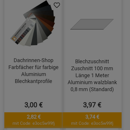
Dachrinnen-Shop
Blechzuschnitt
Farbfächer für farbige
Zuschnitt 100 mm
Aluminium
Länge 1 Meter
Blechkantprofile
Aluminium walzblank
0,8 mm (Standard)
3,00 €
3,97 €
2,82 €
3,74 €
mit Code: e3oc5w99fj
mit Code: e3oc5w99fj