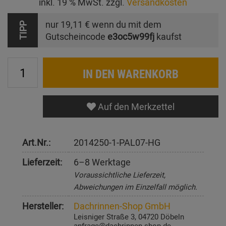
inkl. 19 % MwSt. zzgl.
Versandkosten
nur
19,11 €
wenn du mit dem
TIPP
Gutscheincode
e3oc5w99fj
kaufst
IN DEN WARENKORB
Auf den Merkzettel
Art.Nr.:
2014250-1-PAL07-HG
Lieferzeit:
6–8 Werktage
Voraussichtliche Lieferzeit,
Abweichungen im Einzelfall möglich.
Hersteller:
Dachrinnen-Shop GmbH
Leisniger Straße 3, 04720 Döbeln
anfrage@dachrinnen-shop.de