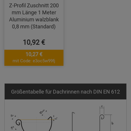
Z-Profil Zuschnitt 200
mm Länge 1 Meter
Aluminium walzblank
0,8 mm (Standard)
10,92 €
10,27 €
mit Code: e3oc5w99fj
Größentabelle für Dachrinnen nach DIN EN 612