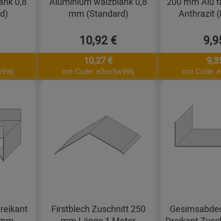
ank 0,8
Aluminium walzblank 0,8
200 mm Alu f
d)
mm (Standard)
Anthrazit 
10,92 €
9,9
10,27 €
9,3
99fj
mit Code: e3oc5w99fj
mit Code: 
reikant
Firstblech Zuschnitt 250
Gesimsabdec
0 mm
mm Länge 1 Meter
Dreikant Zusc