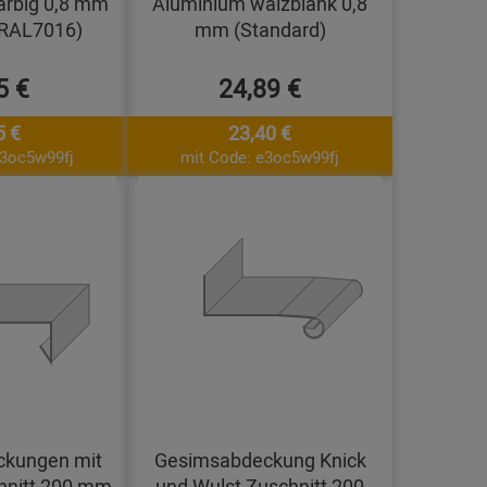
arbig 0,8 mm
Aluminium walzblank 0,8
(RAL7016)
mm (Standard)
5 €
24,89 €
5 €
23,40 €
e3oc5w99fj
mit Code: e3oc5w99fj
kungen mit
Gesimsabdeckung Knick
hnitt 200 mm
und Wulst Zuschnitt 200