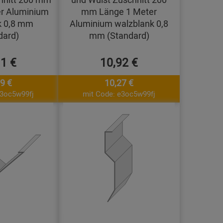
r Aluminium
mm Länge 1 Meter
k 0,8 mm
Aluminium walzblank 0,8
dard)
mm (Standard)
11 €
10,92 €
9 €
10,27 €
e3oc5w99fj
mit Code: e3oc5w99fj