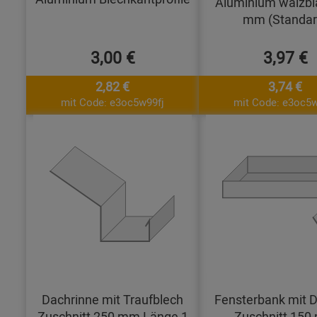
Aluminium walzbl
mm (Standar
3,00 €
3,97 €
2,82 €
3,74 €
mit Code: e3oc5w99fj
mit Code: e3oc5w
Dachrinne mit Traufblech
Fensterbank mit D
Zuschnitt 250 mm Länge 1
Zuschnitt 15