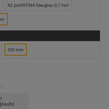
RZ prePATINA blaugrau 0,7 mm
 mm
500 mm
n
m
j
kaufst