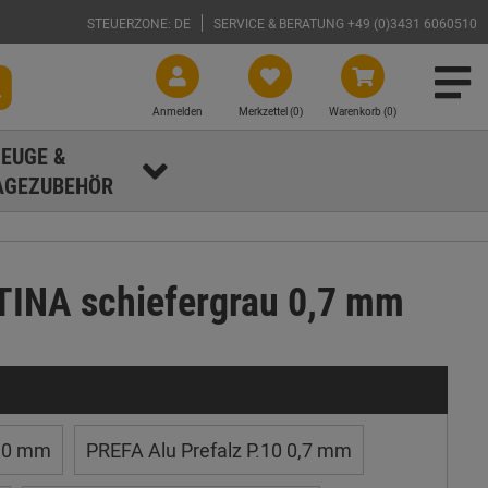
STEUERZONE: DE
SERVICE & BERATUNG +49 (0)3431 6060510
Anmelden
Merkzettel (
0
)
Warenkorb (0)
EUGE &
GEZUBEHÖR
TINA schiefergrau 0,7 mm
1,0 mm
PREFA Alu Prefalz P.10 0,7 mm