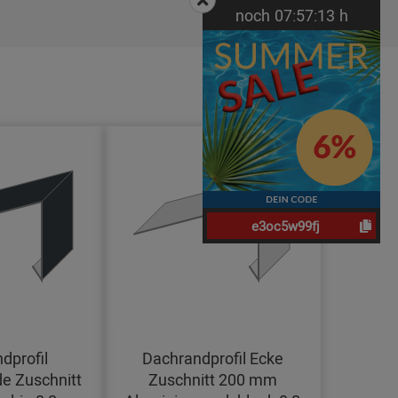
noch
07:
57:
12
h
e3oc5w99fj
dprofil
Dachrandprofil Ecke
e Zuschnitt
Zuschnitt 200 mm