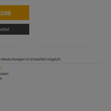
KORB
ettel
, Abweichungen im Einzelfall möglich.
H
öbeln
de