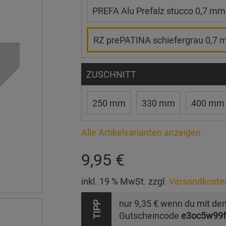
PREFA Alu Prefalz stucco 0,7 mm
RZ prePATINA schiefergrau 0,7
ZUSCHNITT
250 mm
330 mm
400 mm
Alle Artikelvarianten anzeigen
9,95 €
inkl. 19 % MwSt. zzgl.
Versandkoste
nur
9,35 €
wenn du mit de
TIPP
Gutscheincode
e3oc5w99f