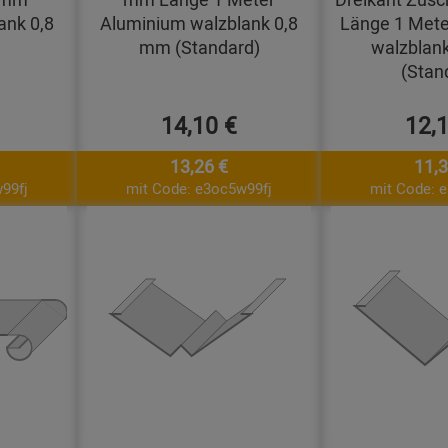
ank 0,8
Aluminium walzblank 0,8
Länge 1 Mete
mm (Standard)
walzblan
(Stan
14,10 €
12,
13,26 €
11,3
99fj
mit Code: e3oc5w99fj
mit Code: 