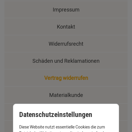
Impressum
Kontakt
Widerrufsrecht
Schäden und Reklamationen
Vertrag widerrufen
Materialkunde
Fachbegriffe
Datenschutzeinstellungen
Diese Website nutzt essentielle Cookies die zum
Jobs