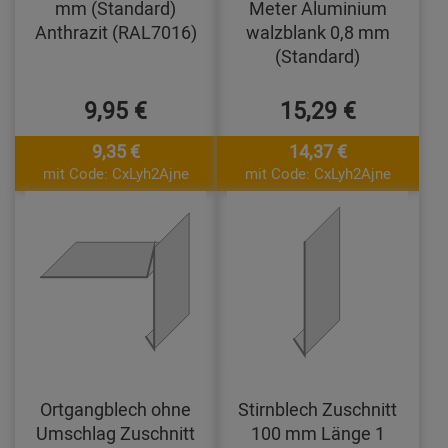
mm (Standard)
Meter Aluminium
Anthrazit (RAL7016)
walzblank 0,8 mm
(Standard)
9,95 €
15,29 €
9,35 €
14,37 €
mit Code: CxLyh2Ajne
mit Code: CxLyh2Ajne
Ortgangblech ohne
Stirnblech Zuschnitt
Umschlag Zuschnitt
100 mm Länge 1