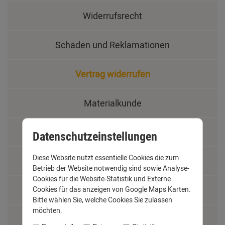
Widerrufsrecht
Schäden und Reklamationen
Vertrag widerrufen
Materialkunde
Fachbegriffe
Datenschutzeinstellungen
Diese Website nutzt essentielle Cookies die zum
Jobs
Betrieb der Website notwendig sind sowie Analyse-
Cookies für die Website-Statistik und Externe
Cookies für das anzeigen von Google Maps Karten.
Montage und Installationshilfen
Bitte wählen Sie, welche Cookies Sie zulassen
möchten.
Größentabelle