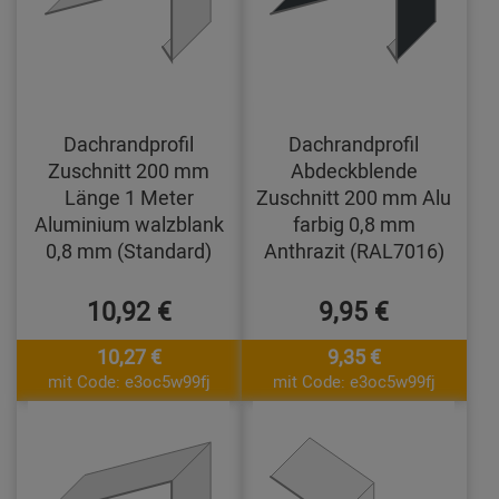
Dachrandprofil
Dachrandprofil
Zuschnitt 200 mm
Abdeckblende
Länge 1 Meter
Zuschnitt 200 mm Alu
Aluminium walzblank
farbig 0,8 mm
0,8 mm (Standard)
Anthrazit (RAL7016)
10,92 €
9,95 €
10,27 €
9,35 €
mit Code: e3oc5w99fj
mit Code: e3oc5w99fj