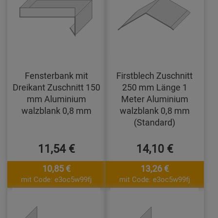
Fensterbank mit
Firstblech Zuschnitt
Dreikant Zuschnitt 150
250 mm Länge 1
mm Aluminium
Meter Aluminium
walzblank 0,8 mm
walzblank 0,8 mm
(Standard)
11,54 €
14,10 €
10,85 €
13,26 €
mit Code: e3oc5w99fj
mit Code: e3oc5w99fj