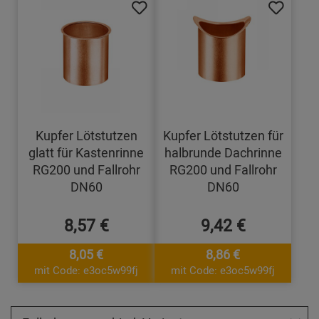
Kupfer Lötstutzen
Kupfer Lötstutzen für
glatt für Kastenrinne
halbrunde Dachrinne
RG200 und Fallrohr
RG200 und Fallrohr
DN60
DN60
8,57 €
9,42 €
8,05 €
8,86 €
mit Code: e3oc5w99fj
mit Code: e3oc5w99fj