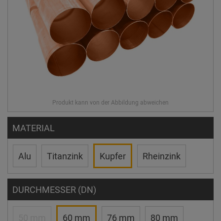
MATERIAL
Alu
Titanzink
Kupfer
Rheinzink
DURCHMESSER (DN)
50 mm
60 mm
76 mm
80 mm