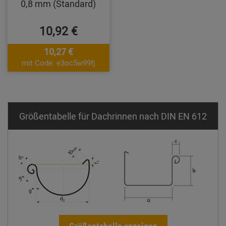
0,8 mm (Standard)
10,92 €
10,27 €
mit Code: e3oc5w99fj
Größentabelle für Dachrinnen nach DIN EN 612