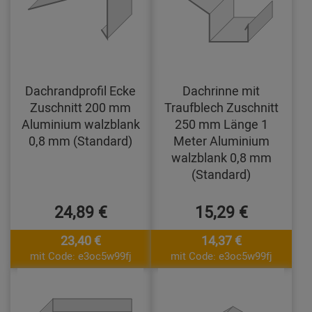
Dachrandprofil Ecke
Dachrinne mit
Zuschnitt 200 mm
Traufblech Zuschnitt
Aluminium walzblank
250 mm Länge 1
0,8 mm (Standard)
Meter Aluminium
walzblank 0,8 mm
(Standard)
24,89 €
15,29 €
23,40 €
14,37 €
mit Code: e3oc5w99fj
mit Code: e3oc5w99fj