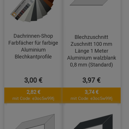
Dachrinnen-Shop
Blechzuschnitt
Farbfächer für farbige
Zuschnitt 100 mm
Aluminium
Länge 1 Meter
Blechkantprofile
Aluminium walzblank
0,8 mm (Standard)
3,00 €
3,97 €
2,82 €
3,74 €
mit Code: e3oc5w99fj
mit Code: e3oc5w99fj