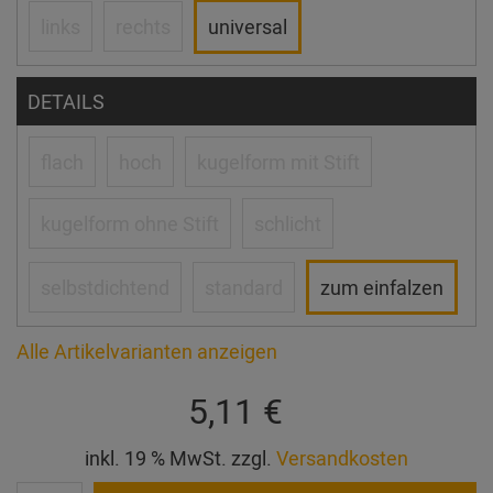
links
rechts
universal
DETAILS
flach
hoch
kugelform mit Stift
kugelform ohne Stift
schlicht
selbstdichtend
standard
zum einfalzen
Alle Artikelvarianten anzeigen
5,11 €
inkl. 19 % MwSt. zzgl.
Versandkosten