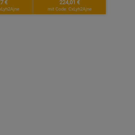
7 €
224,01 €
xLyh2Ajne
mit Code: CxLyh2Ajne