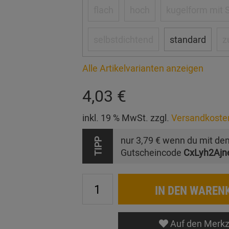
flach
hoch
kugelform mit S
selbstdichtend
standard
z
Alle Artikelvarianten anzeigen
4,03 €
inkl. 19 % MwSt. zzgl.
Versandkoste
nur
3,79 €
wenn du mit de
TIPP
Gutscheincode
CxLyh2Ajn
IN DEN WAREN
Auf den Merkz