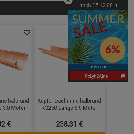
noch
05:
12:
07
h
CxLyh2Ajne
nne halbrund
Kupfer Dachrinne halbrund
 3,0 Meter
RG250 Länge 5,0 Meter
82 €
238,31 €