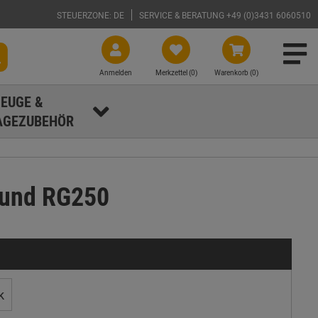
STEUERZONE: DE
SERVICE & BERATUNG +49 (0)3431 6060510
Anmelden
Merkzettel (
0
)
Warenkorb (0)
EUGE &
GEZUBEHÖR
rund RG250
k