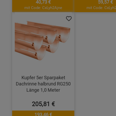
40,73 €
59,57 €
mit Code: CxLyh2Ajne
mit Code: CxLyh
Kupfer 5er Sparpaket
Dachrinne halbrund RG250
Länge 1,0 Meter
205,81 €
193,46 €