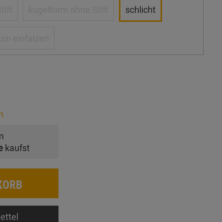
tift
kugelform ohne Stift
schlicht
um einfalzen
n
m
e
kaufst
KORB
ettel