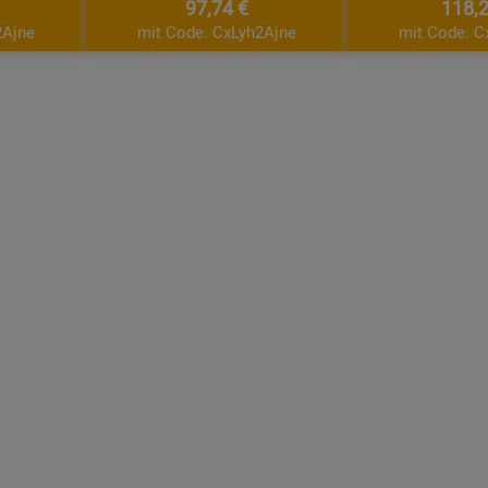
97,74 €
118,2
2Ajne
mit Code: CxLyh2Ajne
mit Code: C