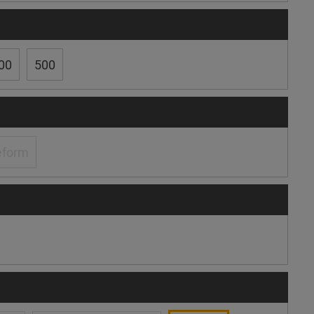
00
500
eform