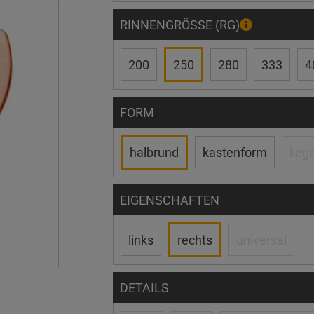
RINNENGRÖSSE (RG)
200
250
280
333
4
FORM
halbrund
kastenform
lieg
EIGENSCHAFTEN
links
rechts
universal
DETAILS