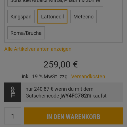
Joris Ide/Arcelor Mittal/Pflaum & Söhne
Kingspan
Lattonedil
Metecno
Roma/Brucha
Alle Artikelvarianten anzeigen
259,00 €
inkl. 19 % MwSt. zzgl.
Versandkosten
nur
240,87 €
wenn du mit dem
TIPP
Gutscheincode
jwY4FC7G2m
kaufst
IN DEN WARENKORB