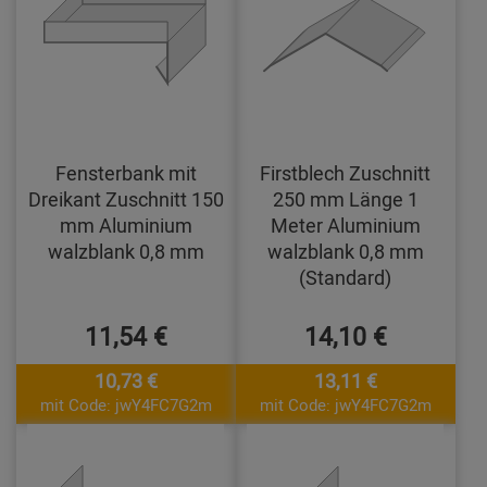
Fensterbank mit
Firstblech Zuschnitt
Dreikant Zuschnitt 150
250 mm Länge 1
mm Aluminium
Meter Aluminium
walzblank 0,8 mm
walzblank 0,8 mm
(Standard)
11,54 €
14,10 €
10,73 €
13,11 €
mit Code: jwY4FC7G2m
mit Code: jwY4FC7G2m