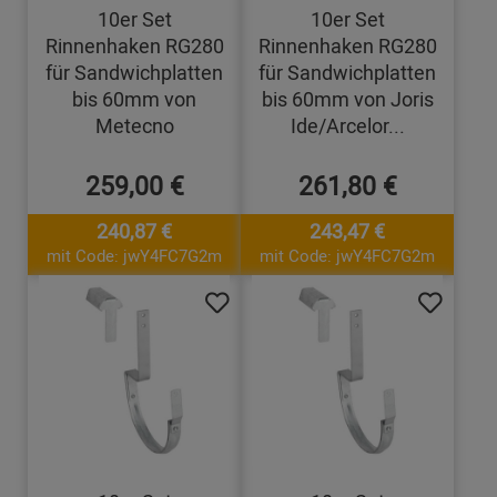
10er Set
10er Set
Rinnenhaken RG280
Rinnenhaken RG280
für Sandwichplatten
für Sandwichplatten
bis 60mm von
bis 60mm von Joris
Metecno
Ide/Arcelor...
259,00 €
261,80 €
240,87 €
243,47 €
mit Code: jwY4FC7G2m
mit Code: jwY4FC7G2m