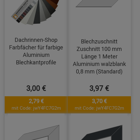
Dachrinnen-Shop
Blechzuschnitt
Farbfächer für farbige
Zuschnitt 100 mm
Aluminium
Länge 1 Meter
Blechkantprofile
Aluminium walzblank
0,8 mm (Standard)
3,00 €
3,97 €
2,79 €
3,70 €
mit Code: jwY4FC7G2m
mit Code: jwY4FC7G2m