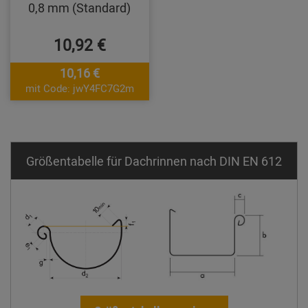
0,8 mm (Standard)
10,92 €
10,16 €
mit Code: jwY4FC7G2m
Größentabelle für Dachrinnen nach DIN EN 612