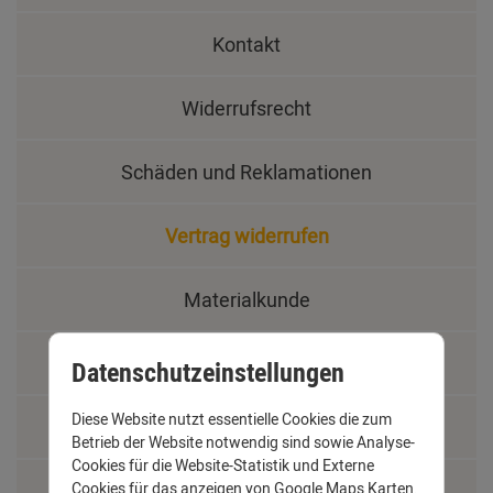
Kontakt
Widerrufsrecht
Schäden und Reklamationen
Vertrag widerrufen
Materialkunde
Fachbegriffe
Datenschutzeinstellungen
Diese Website nutzt essentielle Cookies die zum
Jobs
Betrieb der Website notwendig sind sowie Analyse-
Cookies für die Website-Statistik und Externe
Montage und Installationshilfen
Cookies für das anzeigen von Google Maps Karten.