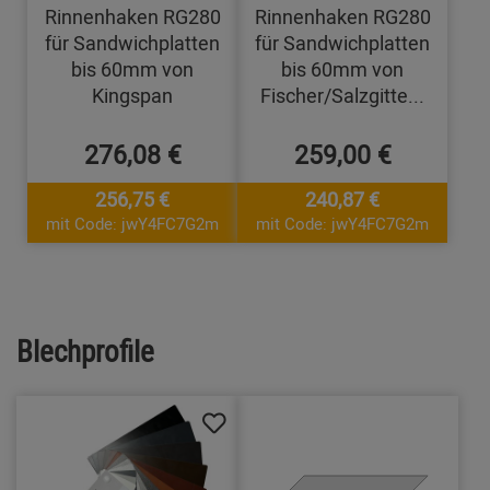
Rinnenhaken RG280
Rinnenhaken RG280
für Sandwichplatten
für Sandwichplatten
bis 60mm von
bis 60mm von
Kingspan
Fischer/Salzgitte...
276,08 €
259,00 €
256,75 €
240,87 €
mit Code: jwY4FC7G2m
mit Code: jwY4FC7G2m
Blechprofile