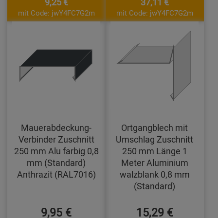
9,25 €
37,11 €
mit Code: jwY4FC7G2m
mit Code: jwY4FC7G2m
Mauerabdeckung-
Ortgangblech mit
Verbinder Zuschnitt
Umschlag Zuschnitt
250 mm Alu farbig 0,8
250 mm Länge 1
mm (Standard)
Meter Aluminium
Anthrazit (RAL7016)
walzblank 0,8 mm
(Standard)
9,95 €
15,29 €