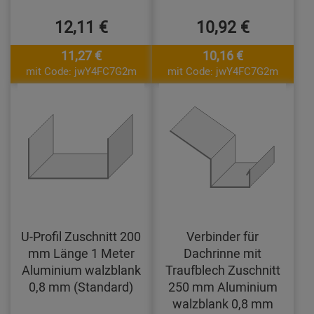
12,11 €
10,92 €
11,27 €
10,16 €
mit Code: jwY4FC7G2m
mit Code: jwY4FC7G2m
U-Profil Zuschnitt 200
Verbinder für
mm Länge 1 Meter
Dachrinne mit
Aluminium walzblank
Traufblech Zuschnitt
0,8 mm (Standard)
250 mm Aluminium
walzblank 0,8 mm