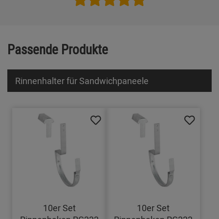
Passende Produkte
Rinnenhalter für Sandwichpaneele
10er Set
10er Set