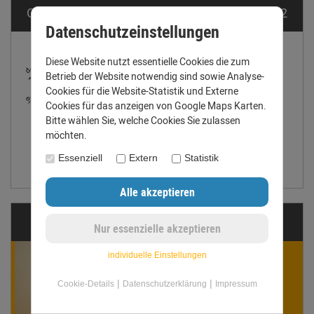
Größentabelle für Dachrinnen nach DIN EN 612
Datenschutzeinstellungen
Diese Website nutzt essentielle Cookies die zum
Betrieb der Website notwendig sind sowie Analyse-
Cookies für die Website-Statistik und Externe
Cookies für das anzeigen von Google Maps Karten.
Bitte wählen Sie, welche Cookies Sie zulassen
möchten.
Essenziell
Extern
Statistik
Größentabelle anzeigen
Fragen?
individuelle Einstellungen
Winnie Werner
ist für Dich da!
|
|
Cookie-Details
Datenschutzerklärung
Impressum
Gern beantworten wir Deine
Fragen. Ruf uns an oder