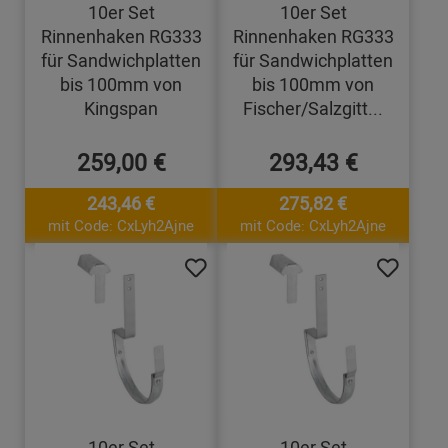
10er Set
10er Set
Rinnenhaken RG333
Rinnenhaken RG333
für Sandwichplatten
für Sandwichplatten
bis 100mm von
bis 100mm von
Kingspan
Fischer/Salzgitt...
259,00 €
293,43 €
243,46 €
275,82 €
mit Code: CxLyh2Ajne
mit Code: CxLyh2Ajne
10er Set
10er Set