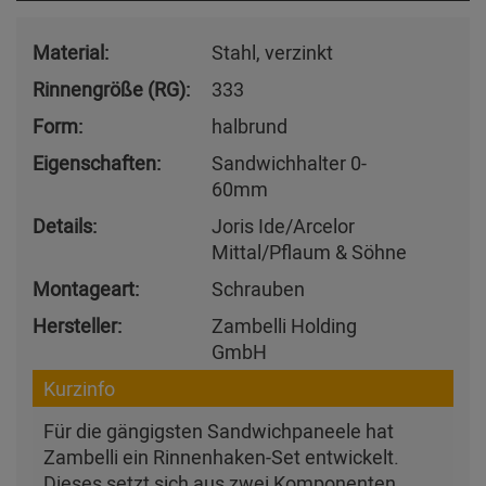
Material:
Stahl, verzinkt
Rinnengröße (RG):
333
Form:
halbrund
Eigenschaften:
Sandwichhalter 0-
60mm
Details:
Joris Ide/Arcelor
Mittal/Pflaum & Söhne
Montageart:
Schrauben
Hersteller:
Zambelli Holding
GmbH
Kurzinfo
Für die gängigsten Sandwichpaneele hat
Zambelli ein Rinnenhaken-Set entwickelt.
Dieses setzt sich aus zwei Komponenten