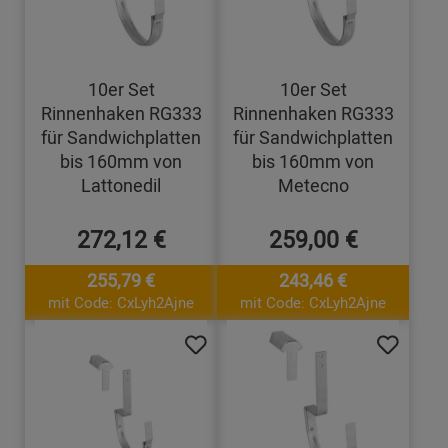
10er Set
10er Set
Rinnenhaken RG333
Rinnenhaken RG333
für Sandwichplatten
für Sandwichplatten
bis 160mm von
bis 160mm von
Lattonedil
Metecno
272,12 €
259,00 €
255,79 €
243,46 €
mit Code: CxLyh2Ajne
mit Code: CxLyh2Ajne