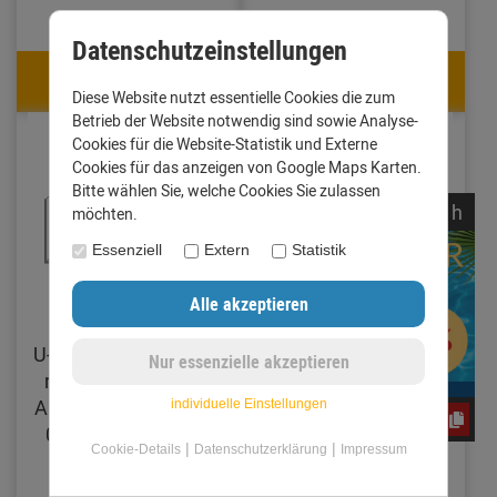
12,11 €
10,92 €
Datenschutzeinstellungen
11,39 €
10,27 €
mit Code: CxLyh2Ajne
mit Code: CxLyh2Ajne
Diese Website nutzt essentielle Cookies die zum
Betrieb der Website notwendig sind sowie Analyse-
Cookies für die Website-Statistik und Externe
Cookies für das anzeigen von Google Maps Karten.
Bitte wählen Sie, welche Cookies Sie zulassen
noch
16:
32:
07
h
möchten.
Essenziell
Extern
Statistik
U-Profil Zuschnitt 200
Verbinder für
mm Länge 1 Meter
Dachrinne mit
Aluminium walzblank
Traufblech Zuschnitt
individuelle Einstellungen
CxLyh2Ajne
0,8 mm (Standard)
250 mm Aluminium
|
|
Cookie-Details
Datenschutzerklärung
Impressum
walzblank 0,8 mm
(Standard)