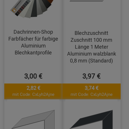
Dachrinnen-Shop
Blechzuschnitt
Farbfächer für farbige
Zuschnitt 100 mm
Aluminium
Länge 1 Meter
Blechkantprofile
Aluminium walzblank
0,8 mm (Standard)
3,00 €
3,97 €
2,82 €
3,74 €
mit Code: CxLyh2Ajne
mit Code: CxLyh2Ajne