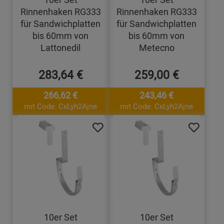
Rinnenhaken RG333
Rinnenhaken RG333
für Sandwichplatten
für Sandwichplatten
bis 60mm von
bis 60mm von
Lattonedil
Metecno
283,64 €
259,00 €
266,62 €
243,46 €
mit Code: CxLyh2Ajne
mit Code: CxLyh2Ajne
10er Set
10er Set