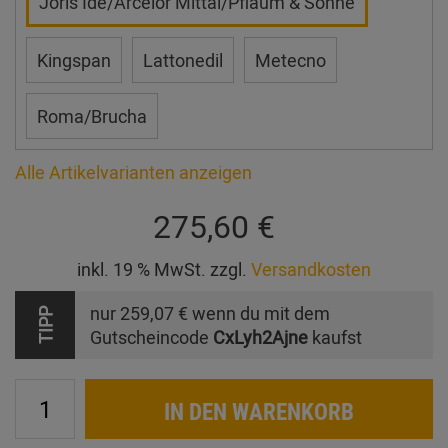
Joris Ide/Arcelor Mittal/Pflaum & Söhne
Kingspan
Lattonedil
Metecno
Roma/Brucha
Alle Artikelvarianten anzeigen
275,60 €
inkl. 19 % MwSt. zzgl.
Versandkosten
nur
259,07 €
wenn du mit dem
TIPP
Gutscheincode
CxLyh2Ajne
kaufst
IN DEN WARENKORB