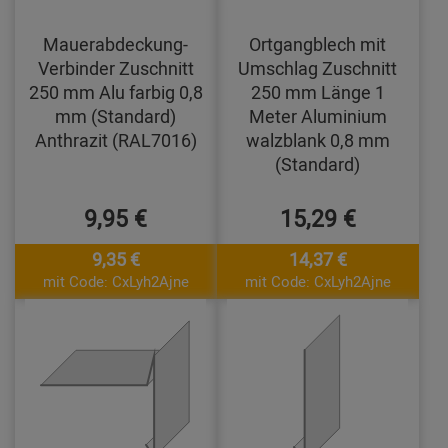
Mauerabdeckung-
Ortgangblech mit
Verbinder Zuschnitt
Umschlag Zuschnitt
250 mm Alu farbig 0,8
250 mm Länge 1
mm (Standard)
Meter Aluminium
Anthrazit (RAL7016)
walzblank 0,8 mm
(Standard)
9,95 €
15,29 €
9,35 €
14,37 €
mit Code: CxLyh2Ajne
mit Code: CxLyh2Ajne