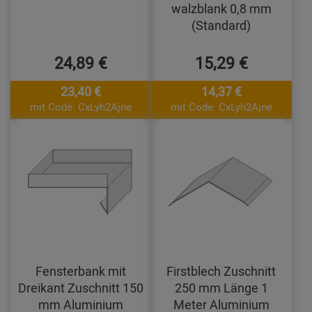
walzblank 0,8 mm
(Standard)
24,89 €
15,29 €
23,40 €
14,37 €
mit Code: CxLyh2Ajne
mit Code: CxLyh2Ajne
Fensterbank mit
Firstblech Zuschnitt
Dreikant Zuschnitt 150
250 mm Länge 1
mm Aluminium
Meter Aluminium