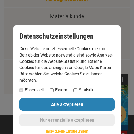
Materialkunde
Fachbegriffe
Datenschutzeinstellungen
Diese Website nutzt essentielle Cookies die zum
Jobs
Betrieb der Website notwendig sind sowie Analyse-
Cookies für die Website-Statistik und Externe
Cookies für das anzeigen von Google Maps Karten.
Montage und Installationshilfen
Bitte wählen Sie, welche Cookies Sie zulassen
noch
01:
12:
59
h
möchten.
Größentabelle
Essenziell
Extern
Statistik
©opyright 2020 - www.dachrinnen-shop.de
individuelle Einstellungen