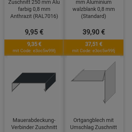
Zuschnitt 250 mm Alu
mm Aluminium
farbig 0,8 mm
walzblank 0,8 mm
Anthrazit (RAL7016)
(Standard)
9,95 €
39,90 €
9,35 €
37,51 €
mit Code: e3oc5w99fj
mit Code: e3oc5w99fj
Mauerabdeckung-
Ortgangblech mit
Verbinder Zuschnitt
Umschlag Zuschnitt