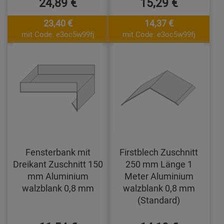
24,89 €
15,29 €
23,40 €
14,37 €
mit Code: e3oc5w99fj
mit Code: e3oc5w99fj
Fensterbank mit
Firstblech Zuschnitt
Dreikant Zuschnitt 150
250 mm Länge 1
mm Aluminium
Meter Aluminium
walzblank 0,8 mm
walzblank 0,8 mm
(Standard)