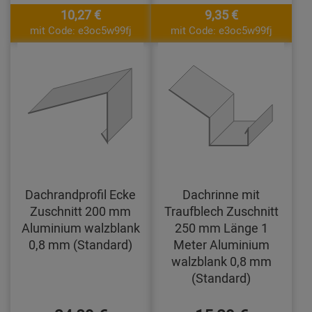
10,27 €
9,35 €
mit Code: e3oc5w99fj
mit Code: e3oc5w99fj
Dachrandprofil Ecke
Dachrinne mit
Zuschnitt 200 mm
Traufblech Zuschnitt
Aluminium walzblank
250 mm Länge 1
0,8 mm (Standard)
Meter Aluminium
walzblank 0,8 mm
(Standard)