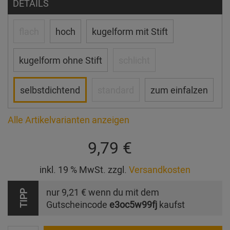
DETAILS
flach
hoch
kugelform mit Stift
kugelform ohne Stift
schlicht
selbstdichtend
standard
zum einfalzen
Alle Artikelvarianten anzeigen
9,79 €
inkl. 19 % MwSt. zzgl.
Versandkosten
nur
9,21 €
wenn du mit dem
TIPP
Gutscheincode
e3oc5w99fj
kaufst