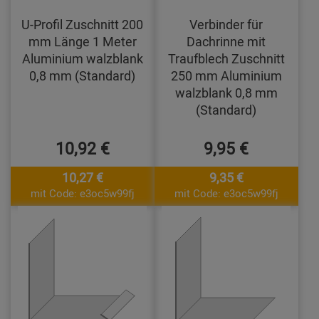
U-Profil Zuschnitt 200
Verbinder für
mm Länge 1 Meter
Dachrinne mit
Aluminium walzblank
Traufblech Zuschnitt
0,8 mm (Standard)
250 mm Aluminium
walzblank 0,8 mm
(Standard)
10,92 €
9,95 €
10,27 €
9,35 €
mit Code: e3oc5w99fj
mit Code: e3oc5w99fj