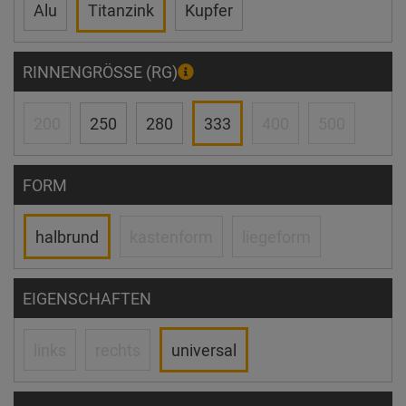
Alu
Titanzink
Kupfer
RINNENGRÖSSE (RG)
200
250
280
333
400
500
FORM
halbrund
kastenform
liegeform
EIGENSCHAFTEN
links
rechts
universal