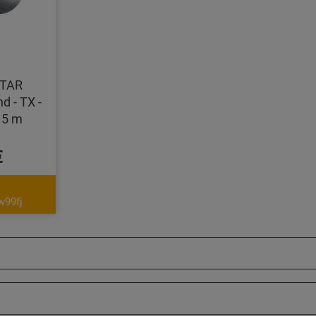
TAR
d - TX -
 5 m
€
w99fj