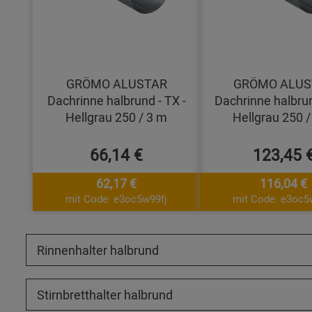
GRÖMO ALUSTAR
GRÖMO ALUS
Dachrinne halbrund - TX -
Dachrinne halbrun
Hellgrau 250 / 3 m
Hellgrau 250 /
66,14 €
123,45 
62,17 €
116,04 €
mit Code: e3oc5w99fj
mit Code: e3oc5
Rinnenhalter halbrund
Stirnbretthalter halbrund