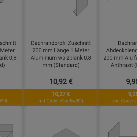
schnitt
Dachrandprofil Zuschnitt
Dachran
 Meter
200 mm Länge 1 Meter
Abdeckblend
ank 0,8
Aluminium walzblank 0,8
200 mm Alu f
d)
mm (Standard)
Anthrazit 
10,92 €
9,9
10,27 €
9,3
99fj
mit Code: e3oc5w99fj
mit Code: 