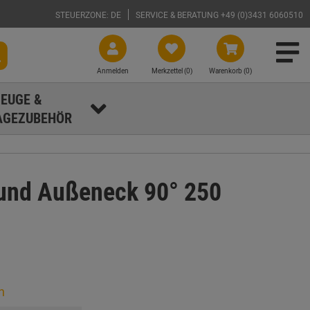
STEUERZONE: DE
SERVICE & BERATUNG +49 (0)3431 6060510
Anmelden
Merkzettel (
0
)
Warenkorb (0)
EUGE &
GEZUBEHÖR
und Außeneck 90° 250
n