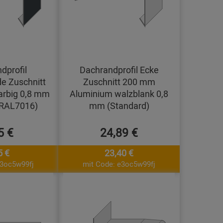
dprofil
Dachrandprofil Ecke
e Zuschnitt
Zuschnitt 200 mm
arbig 0,8 mm
Aluminium walzblank 0,8
(RAL7016)
mm (Standard)
5 €
24,89 €
5 €
23,40 €
e3oc5w99fj
mit Code: e3oc5w99fj