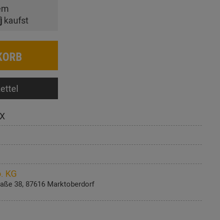
em
j
kaufst
KORB
ettel
X
. KG
aße 38, 87616 Marktoberdorf