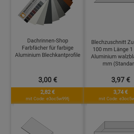
Dachrinnen-Shop
Blechzuschnitt Zu
Farbfächer für farbige
100 mm Länge 1
Aluminium Blechkantprofile
Aluminium walzbl
mm (Standar
3,00 €
3,97 €
2,82 €
3,74 €
mit Code: e3oc5w99fj
mit Code: e3oc5w