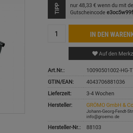
nur
48,33 €
wenn du mit d
TIPP
Gutscheincode
e3oc5w99f
IN DEN WAREN
Auf den Merkz
Art.Nr.:
10090501002-HG-T
GTIN/EAN:
4043706881036
Lieferzeit:
3-4 Wochen
Hersteller:
GRÖMO GmbH & Co
Johann-Georg-Fendt-Str
info@groemo.de
Hersteller-Nr.:
88103