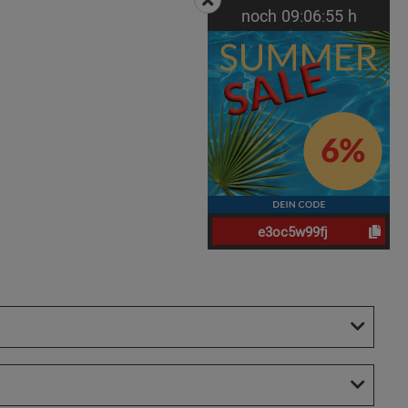
noch
09:
06:
55
h
e3oc5w99fj