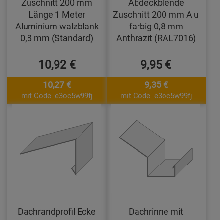
Zuschnitt 200 mm
Abdeckblende
Länge 1 Meter
Zuschnitt 200 mm Alu
Aluminium walzblank
farbig 0,8 mm
0,8 mm (Standard)
Anthrazit (RAL7016)
10,92 €
9,95 €
10,27 €
9,35 €
mit Code: e3oc5w99fj
mit Code: e3oc5w99fj
Dachrandprofil Ecke
Dachrinne mit