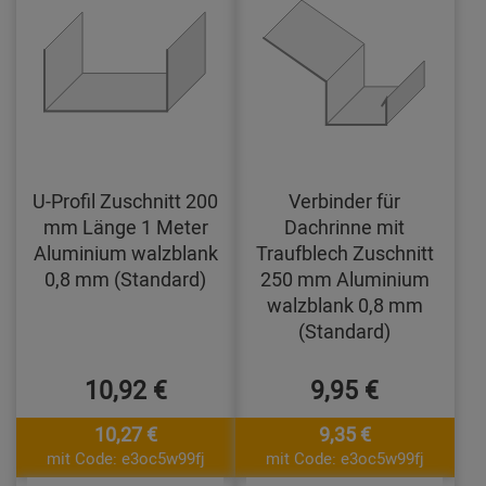
U-Profil Zuschnitt 200
Verbinder für
mm Länge 1 Meter
Dachrinne mit
Aluminium walzblank
Traufblech Zuschnitt
0,8 mm (Standard)
250 mm Aluminium
walzblank 0,8 mm
(Standard)
10,92 €
9,95 €
10,27 €
9,35 €
mit Code: e3oc5w99fj
mit Code: e3oc5w99fj