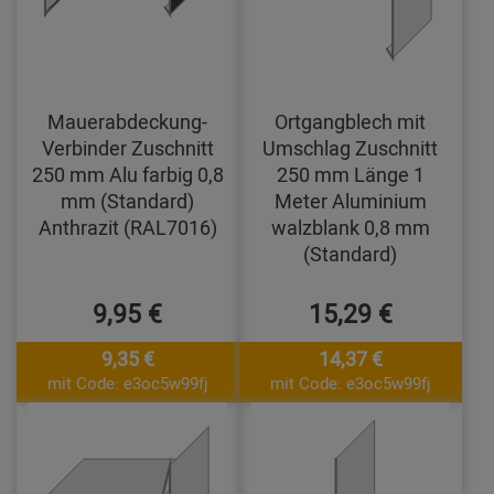
Mauerabdeckung-
Ortgangblech mit
Verbinder Zuschnitt
Umschlag Zuschnitt
250 mm Alu farbig 0,8
250 mm Länge 1
mm (Standard)
Meter Aluminium
Anthrazit (RAL7016)
walzblank 0,8 mm
(Standard)
9,95 €
15,29 €
9,35 €
14,37 €
mit Code: e3oc5w99fj
mit Code: e3oc5w99fj