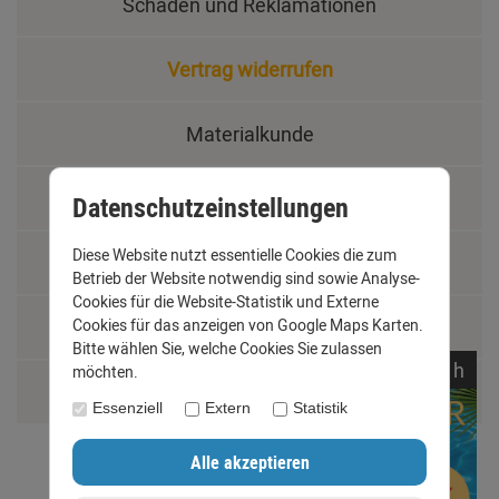
Schäden und Reklamationen
Vertrag widerrufen
Materialkunde
Fachbegriffe
Datenschutzeinstellungen
Diese Website nutzt essentielle Cookies die zum
Jobs
Betrieb der Website notwendig sind sowie Analyse-
Cookies für die Website-Statistik und Externe
Cookies für das anzeigen von Google Maps Karten.
Montage und Installationshilfen
Bitte wählen Sie, welche Cookies Sie zulassen
noch
16:
04:
17
h
möchten.
Größentabelle
Essenziell
Extern
Statistik