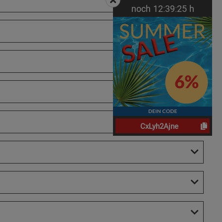
noch
12:
39:
24
h
CxLyh2Ajne