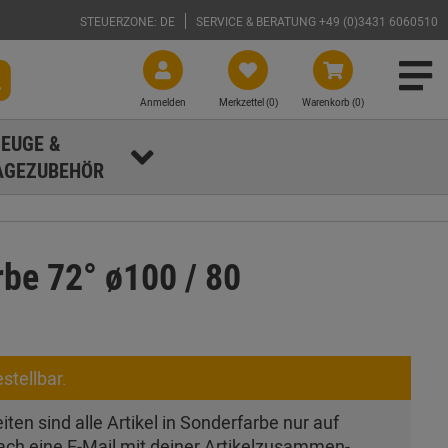
STEUERZONE: DE
SERVICE & BERATUNG +49 (0)3431 6060510
Anmelden
Merkzettel (
0
)
Warenkorb (0)
EUGE &
GEZUBEHÖR
be 72° ø100 / 80
stellbar.
ten sind alle Artikel in Sonderfarbe nur auf
ach eine E-Mail mit deiner Artikel­zusam­men­