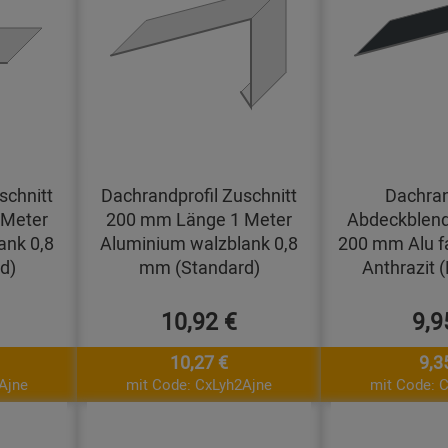
schnitt
Dachrandprofil Zuschnitt
Dachran
 Meter
200 mm Länge 1 Meter
Abdeckblend
ank 0,8
Aluminium walzblank 0,8
200 mm Alu f
d)
mm (Standard)
Anthrazit 
10,92 €
9,9
10,27 €
9,3
Ajne
mit Code: CxLyh2Ajne
mit Code: 