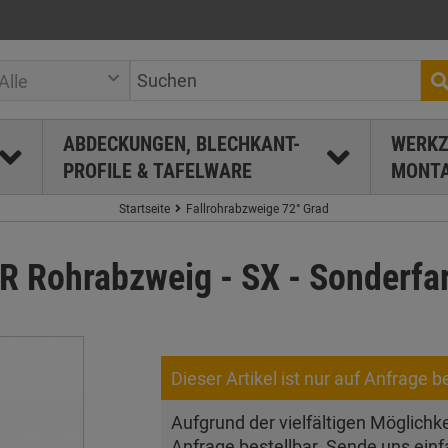
Alle
ABDECKUNGEN, BLECHKANT-
WERKZ
PROFILE & TAFELWARE
MONTA
Startseite
Fallrohrabzweige 72° Grad
ohrabzweig - SX - Sonderfar
Dieser Artikel ist nur auf Anfrage be
Aufgrund der vielfältigen Möglichkei
Anfrage bestellbar. Sende uns einf