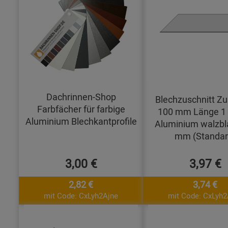
Dachrinnen-Shop
Blechzuschnitt Zu
Farbfächer für farbige
100 mm Länge 1
Aluminium Blechkantprofile
Aluminium walzbl
mm (Standar
3,00 €
3,97 €
2,82 €
3,74 €
mit Code: CxLyh2Ajne
mit Code: CxLyh2