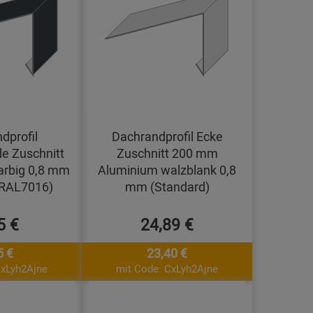
dprofil
Dachrandprofil Ecke
e Zuschnitt
Zuschnitt 200 mm
arbig 0,8 mm
Aluminium walzblank 0,8
(RAL7016)
mm (Standard)
5 €
24,89 €
5 €
23,40 €
CxLyh2Ajne
mit Code: CxLyh2Ajne