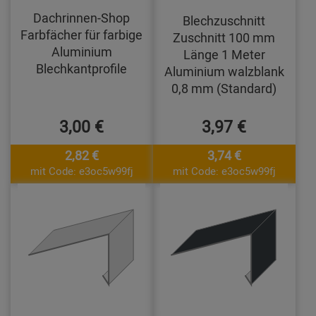
Dachrinnen-Shop
Blechzuschnitt
Farbfächer für farbige
Zuschnitt 100 mm
Aluminium
Länge 1 Meter
Blechkantprofile
Aluminium walzblank
0,8 mm (Standard)
3,00 €
3,97 €
2,82 €
3,74 €
mit Code: e3oc5w99fj
mit Code: e3oc5w99fj