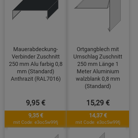
Mauerabdeckung-
Ortgangblech mit
Verbinder Zuschnitt
Umschlag Zuschnitt
250 mm Alu farbig 0,8
250 mm Länge 1
mm (Standard)
Meter Aluminium
Anthrazit (RAL7016)
walzblank 0,8 mm
(Standard)
9,95 €
15,29 €
9,35 €
14,37 €
mit Code: e3oc5w99fj
mit Code: e3oc5w99fj