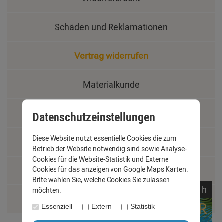
Schäden und Reklamationen
Vertrag widerrufen
Materialkunde
Fachbegriffe
Datenschutzeinstellungen
Diese Website nutzt essentielle Cookies die zum
Jobs
Betrieb der Website notwendig sind sowie Analyse-
Cookies für die Website-Statistik und Externe
Montage und Installationshilfen
Cookies für das anzeigen von Google Maps Karten.
Bitte wählen Sie, welche Cookies Sie zulassen
noch
10:
41:
55
h
möchten.
Größentabelle
Essenziell
Extern
Statistik