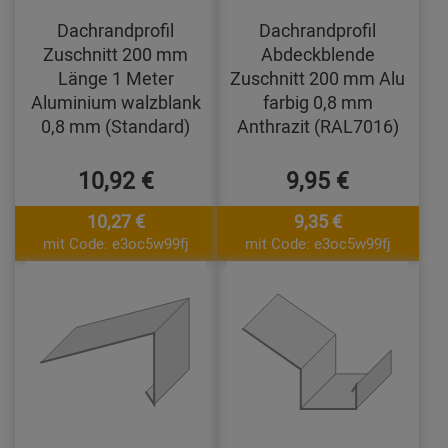
Dachrandprofil
Dachrandprofil
Zuschnitt 200 mm
Abdeckblende
Länge 1 Meter
Zuschnitt 200 mm Alu
Aluminium walzblank
farbig 0,8 mm
0,8 mm (Standard)
Anthrazit (RAL7016)
10,92 €
9,95 €
10,27 €
9,35 €
mit Code: e3oc5w99fj
mit Code: e3oc5w99fj