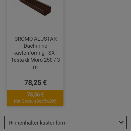
GRÖMO ALUSTAR
Dachrinne
kastenförmig - SX -
Testa di Moro 250 / 3
m
78,25 €
73,56 €
mit Code: e3oc5w99fj
Rinnenhalter kastenform