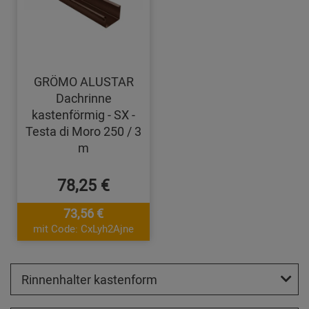
GRÖMO ALUSTAR
Dachrinne
kastenförmig - SX -
Testa di Moro 250 / 3
m
78,25 €
73,56 €
mit Code: CxLyh2Ajne
Rinnenhalter kastenform