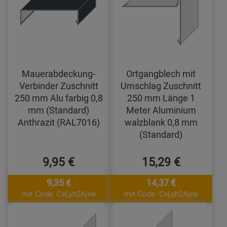
Mauerabdeckung-
Ortgangblech mit
Verbinder Zuschnitt
Umschlag Zuschnitt
250 mm Alu farbig 0,8
250 mm Länge 1
mm (Standard)
Meter Aluminium
Anthrazit (RAL7016)
walzblank 0,8 mm
(Standard)
9,95 €
15,29 €
9,35 €
14,37 €
mit Code: CxLyh2Ajne
mit Code: CxLyh2Ajne