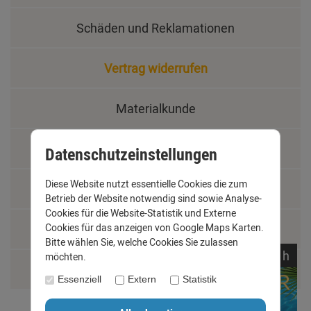
Schäden und Reklamationen
Vertrag widerrufen
Materialkunde
Fachbegriffe
Datenschutzeinstellungen
Diese Website nutzt essentielle Cookies die zum
Jobs
Betrieb der Website notwendig sind sowie Analyse-
Cookies für die Website-Statistik und Externe
Montage und Installationshilfen
Cookies für das anzeigen von Google Maps Karten.
Bitte wählen Sie, welche Cookies Sie zulassen
noch
19:
37:
08
h
möchten.
Größentabelle
Essenziell
Extern
Statistik