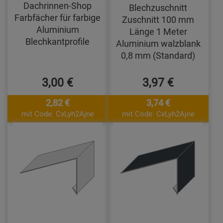
Dachrinnen-Shop
Blechzuschnitt
Farbfächer für farbige
Zuschnitt 100 mm
Aluminium
Länge 1 Meter
Blechkantprofile
Aluminium walzblank
0,8 mm (Standard)
3,00 €
3,97 €
2,82 €
3,74 €
mit Code: CxLyh2Ajne
mit Code: CxLyh2Ajne