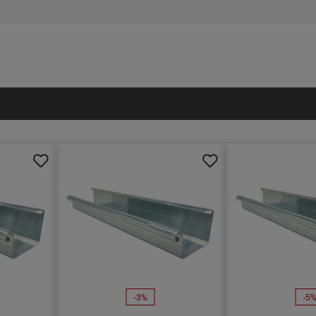
-3%
-5