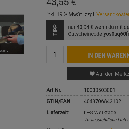
43,55 €
inkl. 19 % MwSt. zzgl.
Versandkoste
nur
40,94 €
wenn du mit d
TIPP
Gutscheincode
yos0uq60f
IN DEN WAREN
Auf den Merkz
Art.Nr.:
10030503001
GTIN/EAN:
4043706843102
Lieferzeit:
6–8 Werktage
Voraussichtliche Liefer