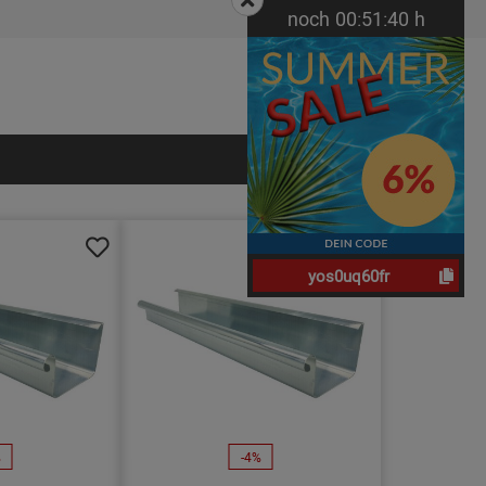
noch
00:
51:
40
h
yos0uq60fr
%
-4%