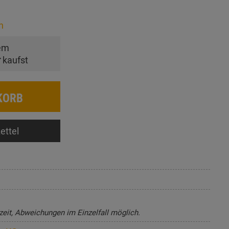
n
em
r
kaufst
KORB
ettel
zeit, Abweichungen im Einzelfall möglich.