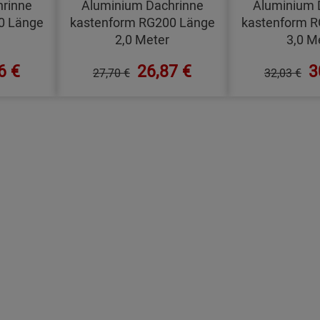
rinne
Aluminium Dachrinne
Aluminium 
0 Länge
kastenform RG200 Länge
kastenform 
2,0 Meter
3,0 M
6 €
26,87 €
3
27,70 €
32,03 €