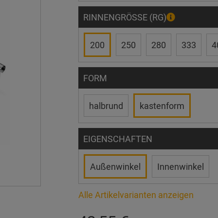
RINNENGRÖSSE (RG)
200
250
280
333
4
FORM
halbrund
kastenform
EIGENSCHAFTEN
Außenwinkel
Innenwinkel
Alle Artikelvarianten anzeigen