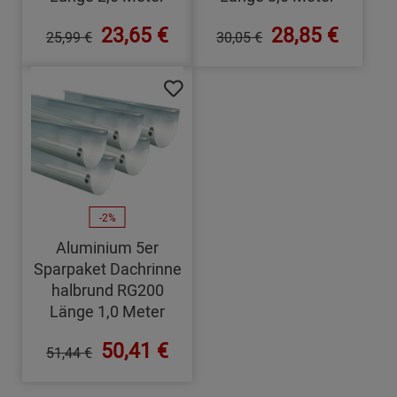
23,65 €
28,85 €
25,99 €
30,05 €
-2%
Aluminium 5er
Sparpaket Dachrinne
halbrund RG200
Länge 1,0 Meter
50,41 €
51,44 €