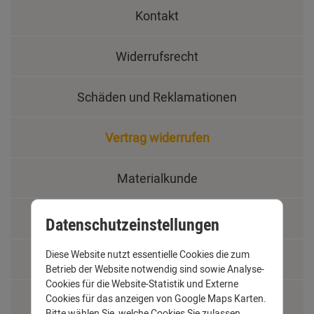
Kontakt
Widerrufsrecht
Schäden und Reklamationen
Vertrag widerrufen
Materialkunde
Fachbegriffe
Datenschutzeinstellungen
Diese Website nutzt essentielle Cookies die zum
Jobs
Betrieb der Website notwendig sind sowie Analyse-
Cookies für die Website-Statistik und Externe
Montage und Installationshilfen
Cookies für das anzeigen von Google Maps Karten.
Bitte wählen Sie, welche Cookies Sie zulassen