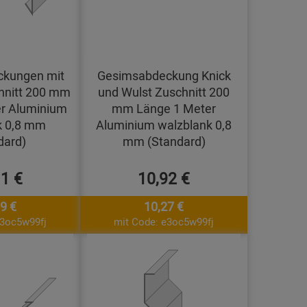
kungen mit
Gesimsabdeckung Knick
hnitt 200 mm
und Wulst Zuschnitt 200
r Aluminium
mm Länge 1 Meter
k 0,8 mm
Aluminium walzblank 0,8
dard)
mm (Standard)
11 €
10,92 €
9 €
10,27 €
e3oc5w99fj
mit Code: e3oc5w99fj