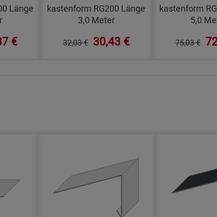
00 Länge
kastenform RG200 Länge
kastenform R
r
3,0 Meter
5,0 Me
87 €
30,43 €
72
32,03 €
75,03 €