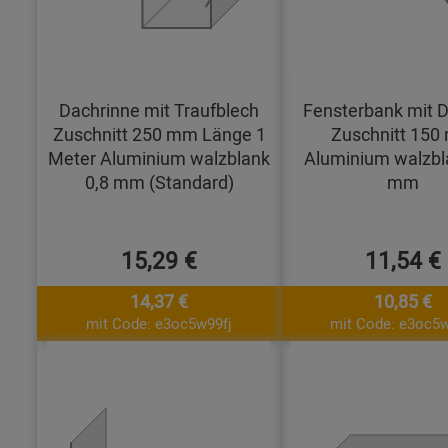
Dachrinne mit Traufblech
Fensterbank mit D
Zuschnitt 250 mm Länge 1
Zuschnitt 15
Meter Aluminium walzblank
Aluminium walzbl
0,8 mm (Standard)
mm
15,29 €
11,54 €
14,37 €
10,85 €
mit Code: e3oc5w99fj
mit Code: e3oc5w