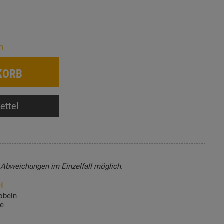
n
KORB
ettel
, Abweichungen im Einzelfall möglich.
H
öbeln
de