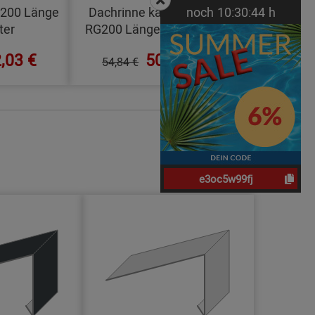
G200 Länge
Dachrinne kastenform
noch
10:
30:
43
h
ter
RG200 Länge 1,0 Meter
,03 €
50,44 €
54,84 €
e3oc5w99fj