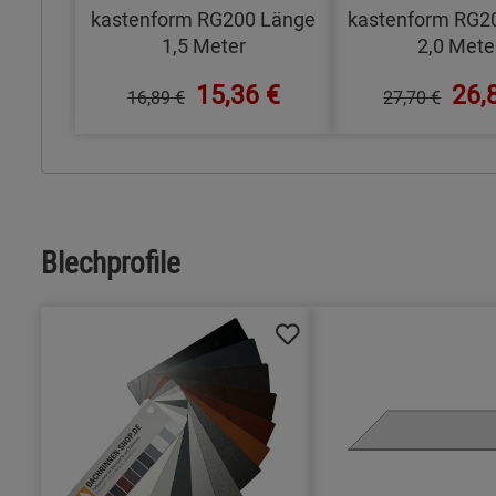
kastenform RG200 Länge
kastenform RG2
1,5 Meter
2,0 Mete
15,36 €
26,
16,89 €
27,70 €
Blechprofile