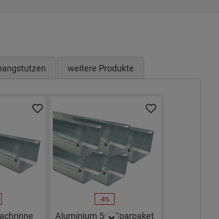
hangstutzen
weitere Produkte
-8%
achrinne
Aluminium 5er Sparpaket