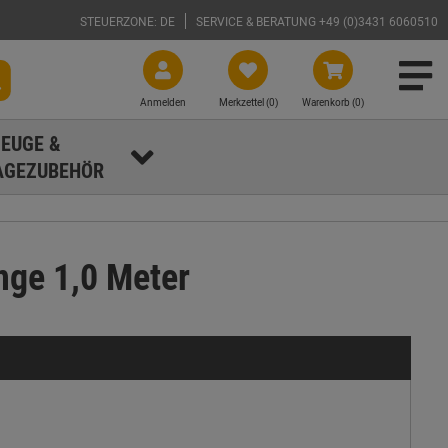
STEUERZONE: DE
SERVICE & BERATUNG +49 (0)3431 6060510
Anmelden
Merkzettel (
0
)
Warenkorb (0)
EUGE &
GEZUBEHÖR
ge 1,0 Meter