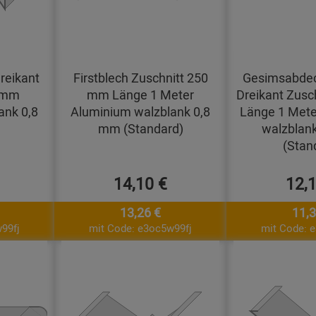
reikant
Firstblech Zuschnitt 250
Gesimsabdec
0 mm
mm Länge 1 Meter
Dreikant Zusc
ank 0,8
Aluminium walzblank 0,8
Länge 1 Mete
mm (Standard)
walzblan
(Stan
14,10 €
12,
13,26 €
11,3
99fj
mit Code: e3oc5w99fj
mit Code: 