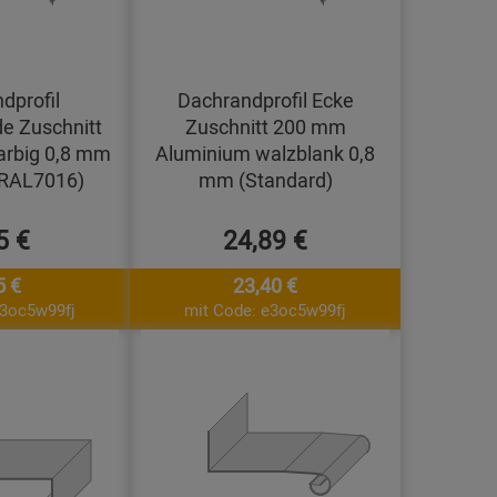
dprofil
Dachrandprofil Ecke
e Zuschnitt
Zuschnitt 200 mm
arbig 0,8 mm
Aluminium walzblank 0,8
(RAL7016)
mm (Standard)
5 €
24,89 €
5 €
23,40 €
e3oc5w99fj
mit Code: e3oc5w99fj