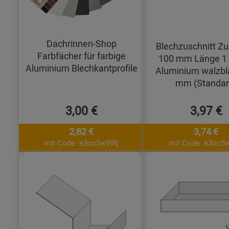
Dachrinnen-Shop
Blechzuschnitt Zu
Farbfächer für farbige
100 mm Länge 1
Aluminium Blechkantprofile
Aluminium walzbl
mm (Standar
3,00 €
3,97 €
2,82 €
3,74 €
mit Code: e3oc5w99fj
mit Code: e3oc5w