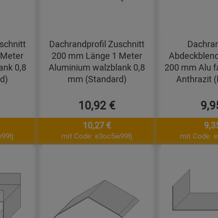
schnitt
Dachrandprofil Zuschnitt
Dachran
 Meter
200 mm Länge 1 Meter
Abdeckblend
ank 0,8
Aluminium walzblank 0,8
200 mm Alu f
d)
mm (Standard)
Anthrazit 
10,92 €
9,9
10,27 €
9,3
99fj
mit Code: e3oc5w99fj
mit Code: 