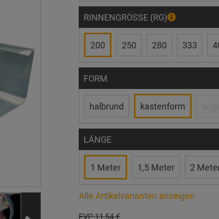
RINNENGRÖSSE (RG)
200
250
280
333
4
FORM
halbrund
kastenform
lieg
LÄNGE
1 Meter
1,5 Meter
2 Mete
Alle Artikelvarianten anzeigen
EVP
11,54 €