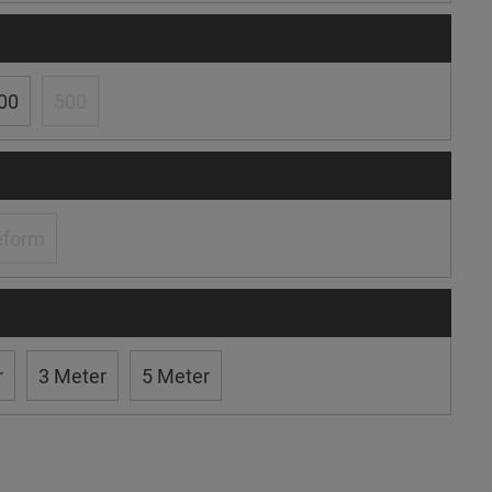
00
500
eform
r
3 Meter
5 Meter