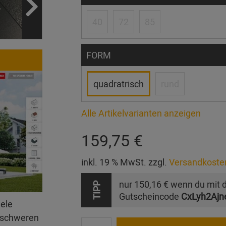
40
72
85
FORM
quadratrisch
rund
Alle Artikelvarianten anzeigen
159,75 €
inkl. 19 % MwSt. zzgl.
Versandkoste
nur
150,16 €
wenn du mit 
TIPP
Gutscheincode
CxLyh2Ajn
iele
erschweren