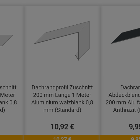
schnitt
Dachrandprofil Zuschnitt
Dachran
 Meter
200 mm Länge 1 Meter
Abdeckblend
ank 0,8
Aluminium walzblank 0,8
200 mm Alu f
d)
mm (Standard)
Anthrazit 
10,92 €
9,9
10,27 €
9,3