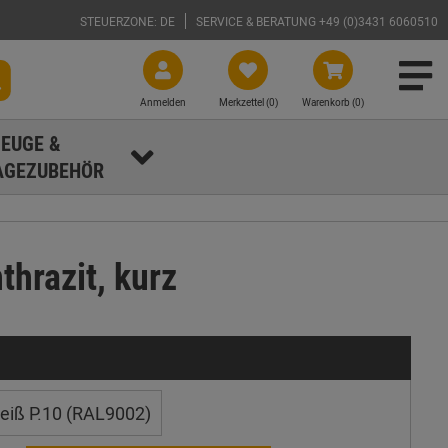
STEUERZONE: DE
SERVICE & BERATUNG +49 (0)3431 6060510
Anmelden
Merkzettel (
0
)
Warenkorb (0)
EUGE &
GEZUBEHÖR
hrazit, kurz
iß P.10 (RAL9002)