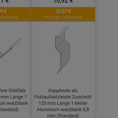
11 €
10,92 €
9 €
10,27 €
CxLyh2Ajne
mit Code: CxLyh2Ajne
hne Stehfalz
Kappleiste als
0 mm Länge 1
Putzaufsatzleiste Zuschnitt
um walzblank
120 mm Länge 1 Meter
tandard)
Aluminium walzblank 0,8
mm (Standard)