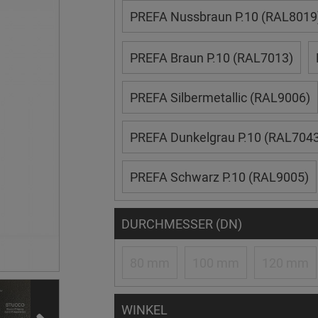
PREFA Nussbraun P.10 (RAL8019
PREFA Braun P.10 (RAL7013)
PREFA Silbermetallic (RAL9006)
PREFA Dunkelgrau P.10 (RAL7043
PREFA Schwarz P.10 (RAL9005)
DURCHMESSER (DN)
80 mm
100 mm
120 mm
WINKEL