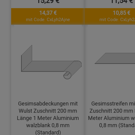
15,29 €
11,54 €
14,37 €
10,85 €
mit Code: CxLyh2Ajne
mit Code: CxLyh2
Gesimsabdeckungen mit
Gesimsstreifen mi
Wulst Zuschnitt 200 mm
Zuschnitt 200 mm 
Länge 1 Meter Aluminium
Meter Aluminium w
walzblank 0,8 mm
0,8 mm (Stand
(Standard)