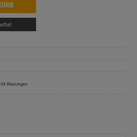
KORB
ettel
634 Wasungen