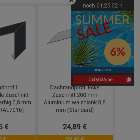
noch
01:
25:
01
h
CxLyh2Ajne
dprofil
Dachrandprofil Ecke
e Zuschnitt
Zuschnitt 200 mm
arbig 0,8 mm
Aluminium walzblank 0,8
(RAL7016)
mm (Standard)
5 €
24,89 €
5 €
23,40 €