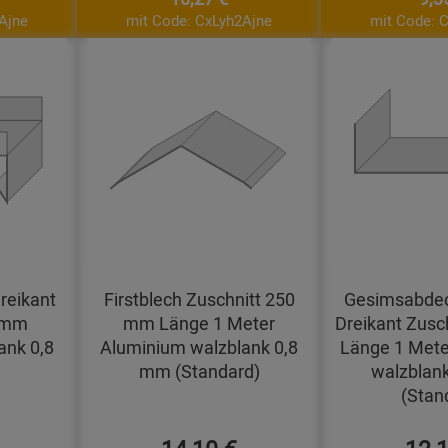
Ajne
mit Code: CxLyh2Ajne
mit Code: 
reikant
Firstblech Zuschnitt 250
Gesimsabdec
0 mm
mm Länge 1 Meter
Dreikant Zusc
ank 0,8
Aluminium walzblank 0,8
Länge 1 Mete
mm (Standard)
walzblan
(Stan