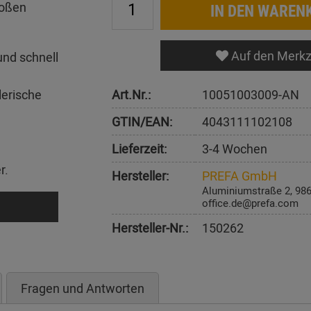
roßen
IN DEN WAREN
Auf den Merkz
und schnell
Art.Nr.:
10051003009-AN
lerische
GTIN/EAN:
4043111102108
Lieferzeit:
3-4 Wochen
r.
Hersteller:
PREFA GmbH
Aluminiumstraße 2, 98
office.de@prefa.com
Hersteller-Nr.:
150262
Fragen und Antworten