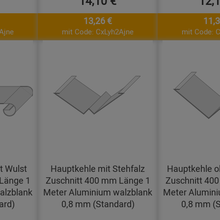
14,10 €
12,
13,26 €
11,3
Ajne
mit Code: CxLyh2Ajne
mit Code: 
t Wulst
Hauptkehle mit Stehfalz
Hauptkehle o
Länge 1
Zuschnitt 400 mm Länge 1
Zuschnitt 40
alzblank
Meter Aluminium walzblank
Meter Alumini
ard)
0,8 mm (Standard)
0,8 mm (S