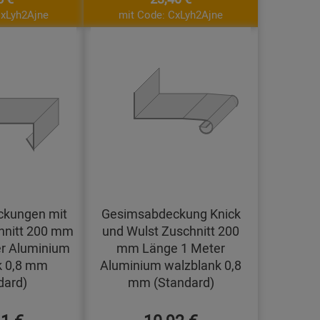
CxLyh2Ajne
mit Code: CxLyh2Ajne
kungen mit
Gesimsabdeckung Knick
hnitt 200 mm
und Wulst Zuschnitt 200
r Aluminium
mm Länge 1 Meter
k 0,8 mm
Aluminium walzblank 0,8
dard)
mm (Standard)