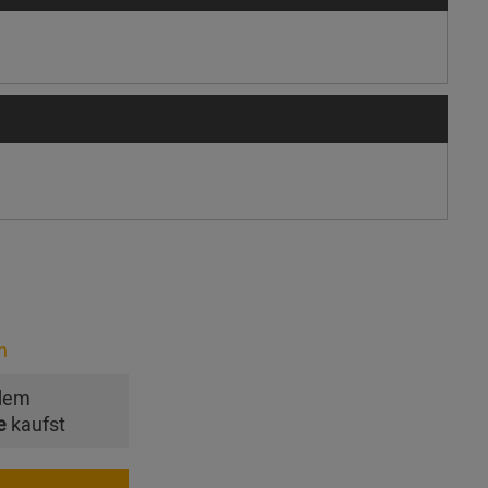
n
dem
e
kaufst