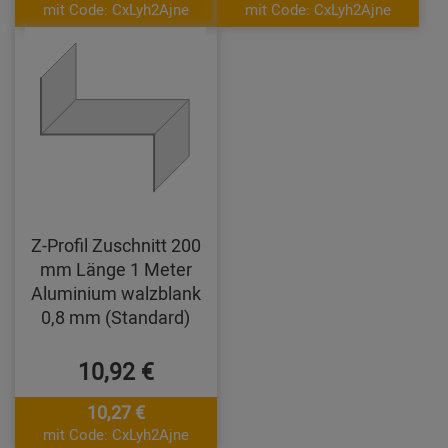
mit Code: CxLyh2Ajne
mit Code: CxLyh2Ajne
Z-Profil Zuschnitt 200
mm Länge 1 Meter
Aluminium walzblank
0,8 mm (Standard)
10,92 €
10,27 €
mit Code: CxLyh2Ajne