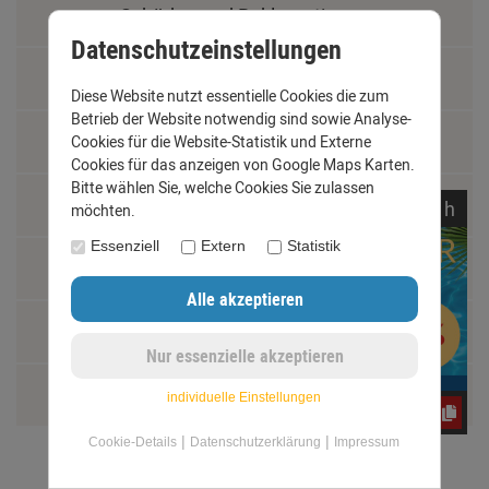
Schäden und Reklamationen
Datenschutzeinstellungen
Vertrag widerrufen
Diese Website nutzt essentielle Cookies die zum
Betrieb der Website notwendig sind sowie Analyse-
Materialkunde
Cookies für die Website-Statistik und Externe
Cookies für das anzeigen von Google Maps Karten.
Bitte wählen Sie, welche Cookies Sie zulassen
Fachbegriffe
noch
14:
34:
22
h
möchten.
Essenziell
Extern
Statistik
Jobs
Montage und Installationshilfen
Größentabelle
individuelle Einstellungen
CxLyh2Ajne
|
|
Cookie-Details
Datenschutzerklärung
Impressum