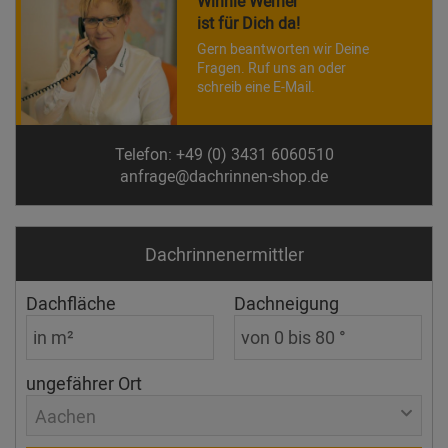
Winnie Werner
ist für Dich da!
Gern beantworten wir Deine
Fragen. Ruf uns an oder
schreib eine E-Mail.
Telefon: +49 (0) 3431 6060510
anfrage@dachrinnen-shop.de
Dachrinnen­ermittler
Dachfläche
Dachneigung
ungefährer Ort
Aachen