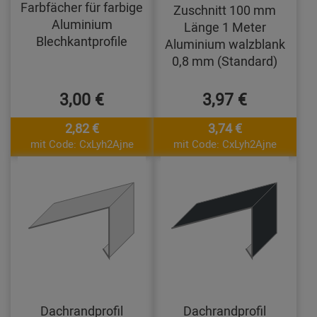
Farbfächer für farbige
Zuschnitt 100 mm
Aluminium
Länge 1 Meter
Blechkantprofile
Aluminium walzblank
0,8 mm (Standard)
3,00 €
3,97 €
2,82 €
3,74 €
mit Code: CxLyh2Ajne
mit Code: CxLyh2Ajne
Dachrandprofil
Dachrandprofil