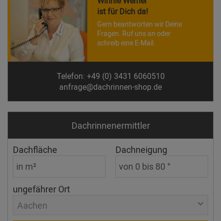
Winnie Werner
ist für Dich da!
Gern beantworten wir Deine
Fragen. Ruf uns an oder
schreib eine E-Mail.
Telefon: +49 (0) 3431 6060510
anfrage@dachrinnen-shop.de
Dachrinnen­ermittler
Dachfläche
Dachneigung
ungefährer Ort
Aachen