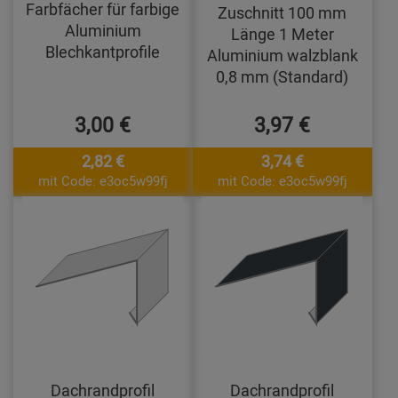
Farbfächer für farbige
Zuschnitt 100 mm
Aluminium
Länge 1 Meter
Blechkantprofile
Aluminium walzblank
0,8 mm (Standard)
3,00 €
3,97 €
2,82 €
3,74 €
mit Code: e3oc5w99fj
mit Code: e3oc5w99fj
Dachrandprofil
Dachrandprofil