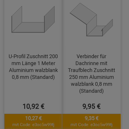
U-Profil Zuschnitt 200
Verbinder für
mm Länge 1 Meter
Dachrinne mit
Aluminium walzblank
Traufblech Zuschnitt
0,8 mm (Standard)
250 mm Aluminium
walzblank 0,8 mm
(Standard)
10,92 €
9,95 €
10,27 €
9,35 €
mit Code: e3oc5w99fj
mit Code: e3oc5w99fj