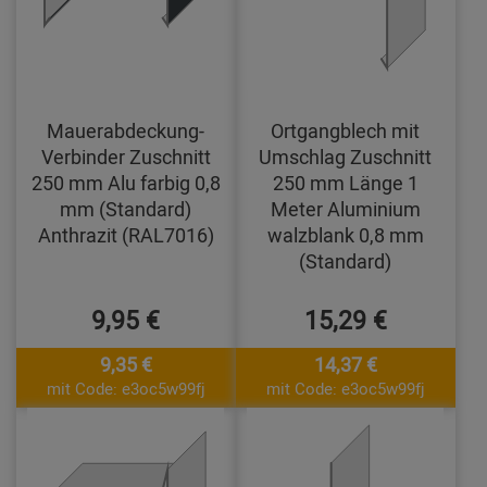
Mauerabdeckung-
Ortgangblech mit
Verbinder Zuschnitt
Umschlag Zuschnitt
250 mm Alu farbig 0,8
250 mm Länge 1
mm (Standard)
Meter Aluminium
Anthrazit (RAL7016)
walzblank 0,8 mm
(Standard)
9,95 €
15,29 €
9,35 €
14,37 €
mit Code: e3oc5w99fj
mit Code: e3oc5w99fj