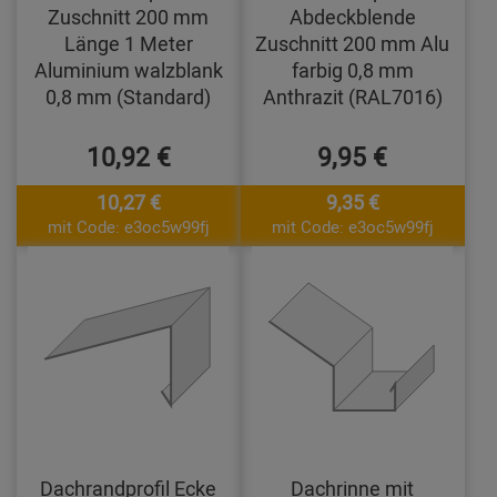
Zuschnitt 200 mm
Abdeckblende
Länge 1 Meter
Zuschnitt 200 mm Alu
Aluminium walzblank
farbig 0,8 mm
0,8 mm (Standard)
Anthrazit (RAL7016)
10,92 €
9,95 €
10,27 €
9,35 €
mit Code: e3oc5w99fj
mit Code: e3oc5w99fj
Dachrandprofil Ecke
Dachrinne mit