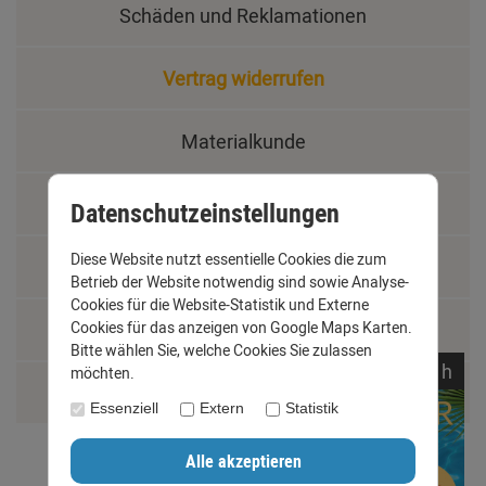
Schäden und Reklamationen
Vertrag widerrufen
Materialkunde
Fachbegriffe
Datenschutzeinstellungen
Diese Website nutzt essentielle Cookies die zum
Jobs
Betrieb der Website notwendig sind sowie Analyse-
Cookies für die Website-Statistik und Externe
Cookies für das anzeigen von Google Maps Karten.
Montage und Installationshilfen
Bitte wählen Sie, welche Cookies Sie zulassen
noch
06:
01:
58
h
möchten.
Größentabelle
Essenziell
Extern
Statistik