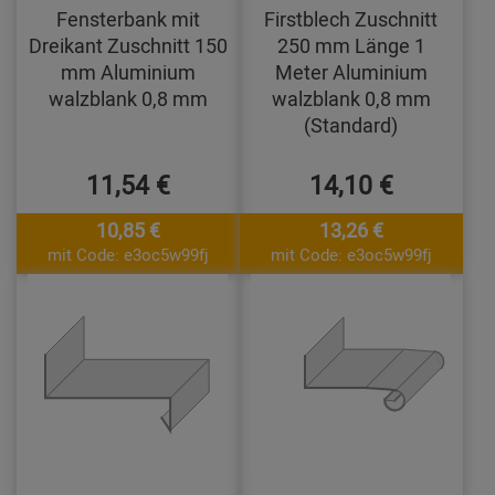
Fensterbank mit
Firstblech Zuschnitt
Dreikant Zuschnitt 150
250 mm Länge 1
mm Aluminium
Meter Aluminium
walzblank 0,8 mm
walzblank 0,8 mm
(Standard)
11,54 €
14,10 €
10,85 €
13,26 €
mit Code: e3oc5w99fj
mit Code: e3oc5w99fj