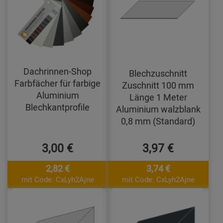
Dachrinnen-Shop
Blechzuschnitt
Farbfächer für farbige
Zuschnitt 100 mm
Aluminium
Länge 1 Meter
Blechkantprofile
Aluminium walzblank
0,8 mm (Standard)
3,00 €
3,97 €
2,82 €
3,74 €
mit Code: CxLyh2Ajne
mit Code: CxLyh2Ajne