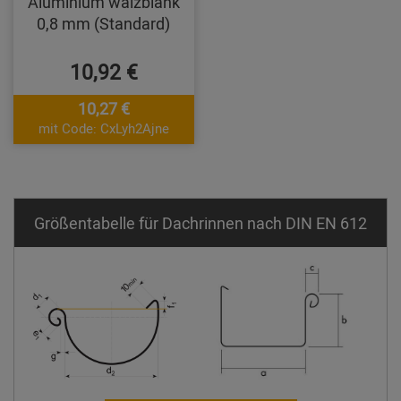
Aluminium walzblank
0,8 mm (Standard)
10,92 €
10,27 €
mit Code: CxLyh2Ajne
Größentabelle für Dachrinnen nach DIN EN 612