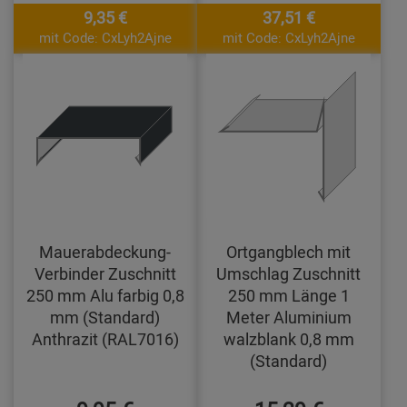
9,35 €
37,51 €
mit Code: CxLyh2Ajne
mit Code: CxLyh2Ajne
Mauerabdeckung-
Ortgangblech mit
Verbinder Zuschnitt
Umschlag Zuschnitt
250 mm Alu farbig 0,8
250 mm Länge 1
mm (Standard)
Meter Aluminium
Anthrazit (RAL7016)
walzblank 0,8 mm
(Standard)