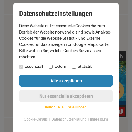
Kontakt
Datenschutzeinstellungen
Widerrufsrecht
Diese Website nutzt essentielle Cookies die zum
Betrieb der Website notwendig sind sowie Analyse-
Cookies für die Website-Statistik und Externe
Schäden und Reklamationen
Cookies für das anzeigen von Google Maps Karten.
Bitte wählen Sie, welche Cookies Sie zulassen
noch
12:
27:
49
h
Vertrag widerrufen
möchten.
Essenziell
Extern
Statistik
Materialkunde
Fachbegriffe
Jobs
individuelle Einstellungen
e3oc5w99fj
|
|
Cookie-Details
Datenschutzerklärung
Impressum
Montage und Installationshilfen