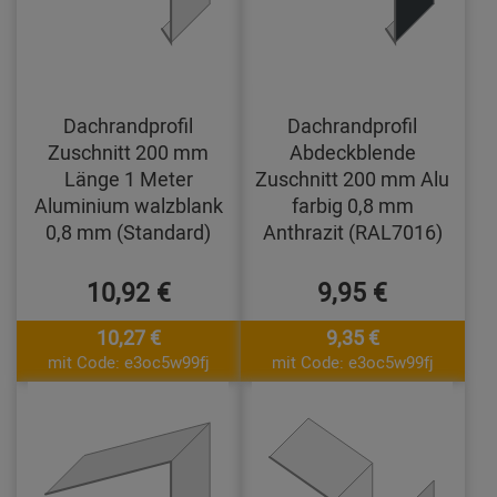
Dachrandprofil
Dachrandprofil
Zuschnitt 200 mm
Abdeckblende
Länge 1 Meter
Zuschnitt 200 mm Alu
Aluminium walzblank
farbig 0,8 mm
0,8 mm (Standard)
Anthrazit (RAL7016)
10,92 €
9,95 €
10,27 €
9,35 €
mit Code: e3oc5w99fj
mit Code: e3oc5w99fj