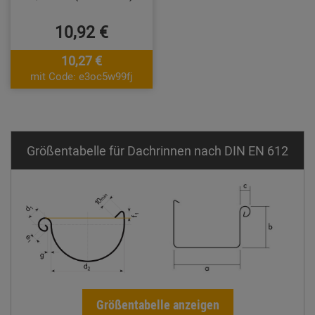
10,92 €
10,27 €
mit Code: e3oc5w99fj
Größentabelle für Dachrinnen nach DIN EN 612
Größentabelle anzeigen