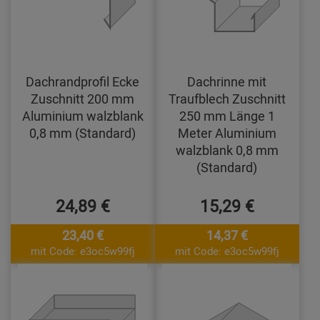
Dachrandprofil Ecke
Dachrinne mit
Zuschnitt 200 mm
Traufblech Zuschnitt
Aluminium walzblank
250 mm Länge 1
0,8 mm (Standard)
Meter Aluminium
walzblank 0,8 mm
(Standard)
24,89 €
15,29 €
23,40 €
14,37 €
mit Code: e3oc5w99fj
mit Code: e3oc5w99fj