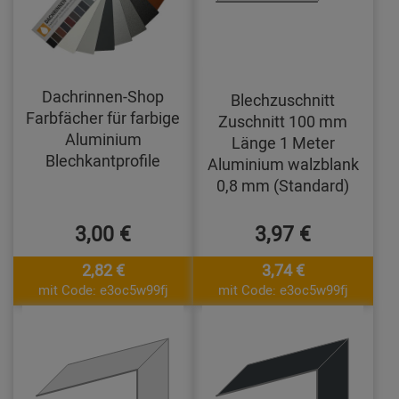
Dachrinnen-Shop
Blechzuschnitt
Farbfächer für farbige
Zuschnitt 100 mm
Aluminium
Länge 1 Meter
Blechkantprofile
Aluminium walzblank
0,8 mm (Standard)
3,00 €
3,97 €
2,82 €
3,74 €
mit Code: e3oc5w99fj
mit Code: e3oc5w99fj