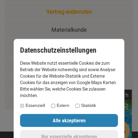
Vertrag widerrufen
Materialkunde
Fachbegriffe
Datenschutzeinstellungen
Diese Website nutzt essentielle Cookies die zum
Jobs
Betrieb der Website notwendig sind sowie Analyse-
Cookies für die Website-Statistik und Externe
Montage und Installationshilfen
Cookies für das anzeigen von Google Maps Karten.
Bitte wählen Sie, welche Cookies Sie zulassen
noch
02:
12:
57
h
möchten.
Größentabelle
Essenziell
Extern
Statistik