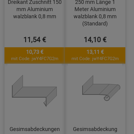
Dreikant Zuschnitt 150
250 mm Länge 1
mm Aluminium
Meter Aluminium
walzblank 0,8 mm
walzblank 0,8 mm
(Standard)
11,54 €
14,10 €
10,73 €
13,11 €
mit Code: jwY4FC7G2m
mit Code: jwY4FC7G2m
Gesimsabdeckungen
Gesimsabdeckung