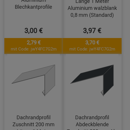
Länge 1 Meter
Blechkantprofile
Aluminium walzblank
0,8 mm (Standard)
3,00 €
3,97 €
2,79 €
3,70 €
mit Code: jwY4FC7G2m
mit Code: jwY4FC7G2m
Dachrandprofil
Dachrandprofil
Zuschnitt 200 mm
Abdeckblende