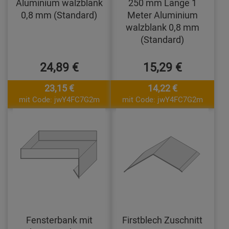
Aluminium walzblank
250 mm Länge 1
0,8 mm (Standard)
Meter Aluminium
walzblank 0,8 mm
(Standard)
24,89 €
15,29 €
23,15 €
14,22 €
mit Code: jwY4FC7G2m
mit Code: jwY4FC7G2m
Fensterbank mit
Firstblech Zuschnitt