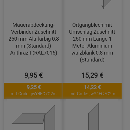
Mauerabdeckung-
Ortgangblech mit
Verbinder Zuschnitt
Umschlag Zuschnitt
250 mm Alu farbig 0,8
250 mm Länge 1
mm (Standard)
Meter Aluminium
Anthrazit (RAL7016)
walzblank 0,8 mm
(Standard)
9,95 €
15,29 €
9,25 €
14,22 €
mit Code: jwY4FC7G2m
mit Code: jwY4FC7G2m