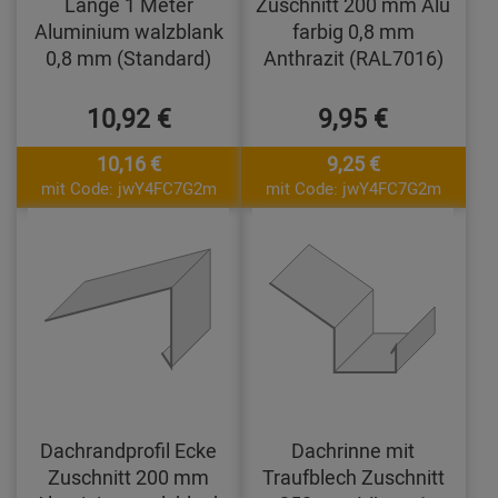
Länge 1 Meter
Zuschnitt 200 mm Alu
Aluminium walzblank
farbig 0,8 mm
0,8 mm (Standard)
Anthrazit (RAL7016)
10,92 €
9,95 €
10,16 €
9,25 €
mit Code: jwY4FC7G2m
mit Code: jwY4FC7G2m
Dachrandprofil Ecke
Dachrinne mit
Zuschnitt 200 mm
Traufblech Zuschnitt