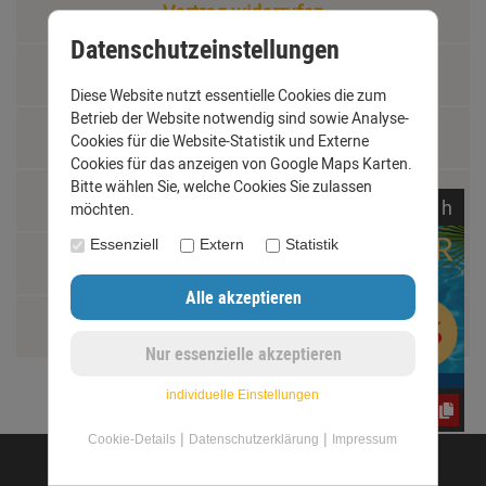
Vertrag widerrufen
Datenschutzeinstellungen
Materialkunde
Diese Website nutzt essentielle Cookies die zum
Betrieb der Website notwendig sind sowie Analyse-
Fachbegriffe
Cookies für die Website-Statistik und Externe
Cookies für das anzeigen von Google Maps Karten.
Bitte wählen Sie, welche Cookies Sie zulassen
Jobs
noch
05:
47:
19
h
möchten.
Essenziell
Extern
Statistik
Montage und Installationshilfen
Größentabelle
individuelle Einstellungen
e3oc5w99fj
|
|
Cookie-Details
Datenschutzerklärung
Impressum
©opyright 2020 - www.dachrinnen-shop.de