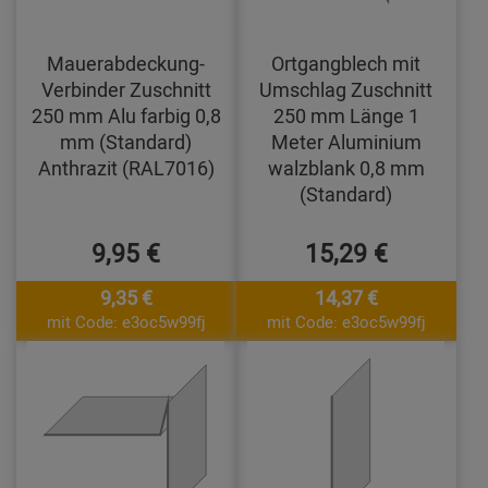
Mauerabdeckung-
Ortgangblech mit
Verbinder Zuschnitt
Umschlag Zuschnitt
250 mm Alu farbig 0,8
250 mm Länge 1
mm (Standard)
Meter Aluminium
Anthrazit (RAL7016)
walzblank 0,8 mm
(Standard)
9,95 €
15,29 €
9,35 €
14,37 €
mit Code: e3oc5w99fj
mit Code: e3oc5w99fj