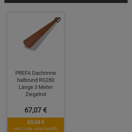
PREFA Dachrinne
halbrund RG280
Länge 3 Meter
Ziegelrot
67,07 €
63,04 €
mit Code: e3oc5w99fj