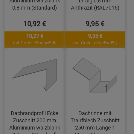
Aluminium walzblank
farbig 0,8 mm
0,8 mm (Standard)
Anthrazit (RAL7016)
10,92 €
9,95 €
10,27 €
9,35 €
mit Code: e3oc5w99fj
mit Code: e3oc5w99fj
Dachrandprofil Ecke
Dachrinne mit
Zuschnitt 200 mm
Traufblech Zuschnitt
Aluminium walzblank
250 mm Länge 1