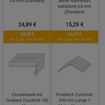
0,8 mm (Standard)
Meter Aluminium
walzblank 0,8 mm
(Standard)
24,89 €
15,29 €
23,40 €
14,37 €
mit Code: e3oc5w99fj
mit Code: e3oc5w99fj
Fensterbank mit
Firstblech Zuschnitt
Dreikant Zuschnitt 150
250 mm Länge 1