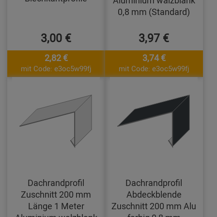
Aluminium walzblank
0,8 mm (Standard)
3,00 €
3,97 €
2,82 €
3,74 €
mit Code: e3oc5w99fj
mit Code: e3oc5w99fj
Dachrandprofil
Dachrandprofil
Zuschnitt 200 mm
Abdeckblende
Länge 1 Meter
Zuschnitt 200 mm Alu