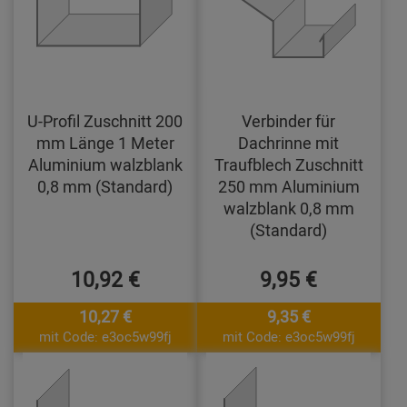
U-Profil Zuschnitt 200
Verbinder für
mm Länge 1 Meter
Dachrinne mit
Aluminium walzblank
Traufblech Zuschnitt
0,8 mm (Standard)
250 mm Aluminium
walzblank 0,8 mm
(Standard)
10,92 €
9,95 €
10,27 €
9,35 €
mit Code: e3oc5w99fj
mit Code: e3oc5w99fj