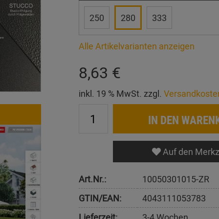
250
280
333
Alle Artikelvarianten anzeigen
8,63 €
inkl. 19 % MwSt. zzgl.
Versandkoste
IN DEN WAREN
Auf den Merkz
Art.Nr.:
10050301015-ZR
GTIN/EAN:
4043111053783
Lieferzeit:
3-4 Wochen