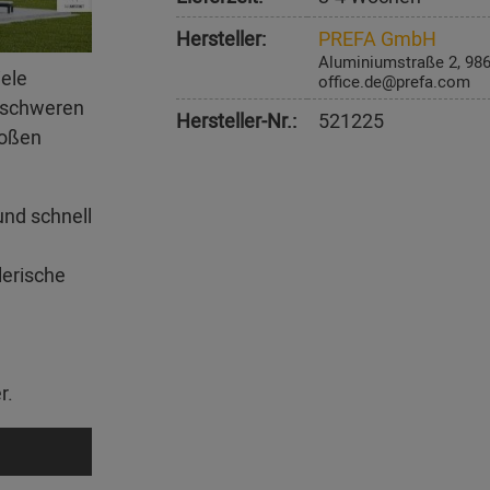
Hersteller:
PREFA GmbH
Aluminiumstraße 2, 98
iele
office.de@prefa.com
erschweren
Hersteller-Nr.:
521225
roßen
und schnell
lerische
r.